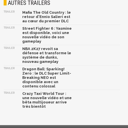
AUTRES TRAILERS
TRAILER
Mafia The Old Country : le
retour d'Ennio Salieri est
au cœur du premier DLC
TRAILER
Street Fighter 6 : Yasmine
est disponible, voici une
nouvelle vidéo de son
gameplay
TRAILER
NBA 2K27 revoit sa
défense et transforme le
système de dunks,
nouveau gameplay
TRAILER
Dragon Ball: Sparking!
Zero : le DLC Super Limit-
Breaking NEO est
disponible avec un
contenu colossal
TRAILER
Crazy Taxi World Tour :
une nouvelle vidéo et une
bêta multijoueur arrive
très bientôt