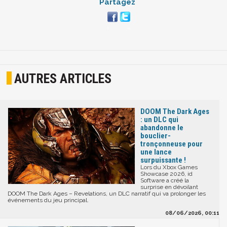
Partagez
AUTRES ARTICLES
DOOM The Dark Ages
: un DLC qui
abandonne le
bouclier-
tronçonneuse pour
une lance
surpuissante !
Lors du Xbox Games
Showcase 2026, id
Software a créé la
surprise en dévoilant
DOOM The Dark Ages – Revelations, un DLC narratif qui va prolonger les
événements du jeu principal.
08/06/2026, 00:11