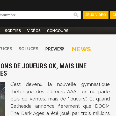
JEUX VIDÉO
C
SORTIES
VIDÉOS
CONCOURS
NEWS
TUCES
SOLUCES
PREVIEW
IONS DE JOUEURS OK, MAIS UNE
TES
C’est devenu la nouvelle gymnastique
rhétorique des éditeurs AAA : on ne parle
plus de ventes, mais de "joueurs". Et quand
Bethesda annonce fièrement que DOOM
The Dark Ages a été joué par trois millions