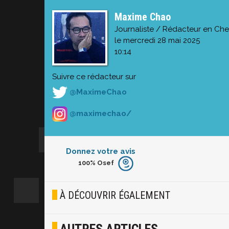
Maxime Chao
Journaliste / Rédacteur en Che
le mercredi 28 mai 2025
10:14
Suivre ce rédacteur sur
@MaximeChao
@maximechao/
Donnez votre avis
100%
Osef
Furieux
Blasé
À DÉCOUVRIR ÉGALEMENT
Osef
AUTRES ARTICLES
Joyeux