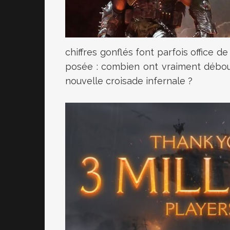
chiffres gonflés font parfois office d
posée : combien ont vraiment débo
nouvelle croisade infernale ?