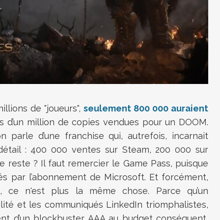
illions de "joueurs",
seulement 800 000 auraient
ns d’un million de copies vendues pour un DOOM.
parle d’une franchise qui, autrefois, incarnait
 détail : 400 000 ventes sur Steam, 200 000 sur
e reste ? Il faut remercier le Game Pass, puisque
sés par l’abonnement de Microsoft. Et forcément,
 ce n'est plus la même chose. Parce qu’un
ilité et les communiqués LinkedIn triomphalistes,
ment d’un blockbuster AAA au budget conséquent,