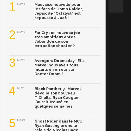
1
NEWS
Mauvaise nouvelle pour
les fans de Tomb Raider,
l'épisode "Catalyst" est
repoussé à 2028 !
2
NEWS
Far Cry : un nouveau jeu
très ambitieux après
l'abandon de son
extraction shooter ?
3
NEWS
Avengers Doomsday : Et si
Marvel nous avait tous
induits en erreur sur
Doctor Doom ?
4
NEWS
Black Panther 3 : Marvel
dévoile son nouveau
T'Challa, Ryan Coogler
l'aurait trouvé en
quelques semaines
5
NEWS
Ghost Rider dans le MCU :
Ryan Gosling prend le
relais de Nicolas Cage