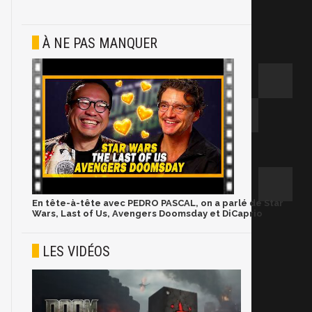
À NE PAS MANQUER
En tête-à-tête avec PEDRO PASCAL, on a parlé de Star
Wars, Last of Us, Avengers Doomsday et DiCaprio
LES VIDÉOS