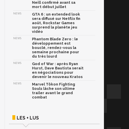
Neill confirmé avant sa
mort début juillet
NEWS
GTA 6 : un extended look
sera diffusé sur Netflix fin
août, Rockstar Games
surprend la planète jeu
vidéo
NEWS
Phantom Blade Zero : le
développement est
bouclé, rendez-vous la
semaine prochaine pour
du très lourd
NEWS
God of War : après Ryan
Hurst, Dave Bautista serait
en négociations pour
devenir le nouveau Kratos
NEWS
Marvel Tōkon Fighting
Souls lâche son ultime
trailer avant le grand
combat
LES + LUS