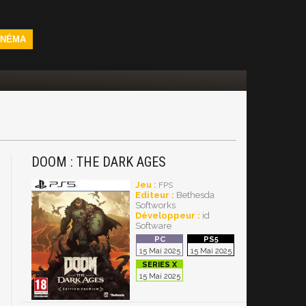
INÉMA
DOOM : THE DARK AGES
Jeu :
FPS
Editeur :
Bethesda
Softworks
Développeur :
id
Software
15 Mai 2025
15 Mai 2025
15 Mai 2025