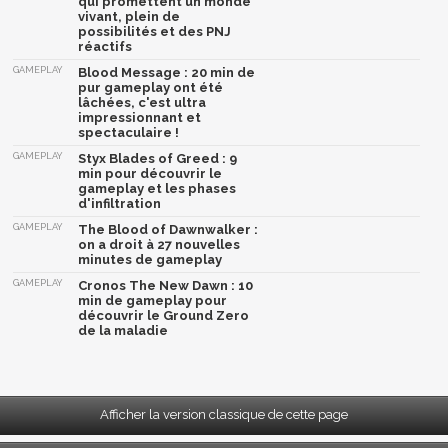
qui promettent un monde
vivant, plein de
possibilités et des PNJ
réactifs
GAMEPLAY
Blood Message : 20 min de
pur gameplay ont été
lâchées, c'est ultra
impressionnant et
spectaculaire !
GAMEPLAY
Styx Blades of Greed : 9
min pour découvrir le
gameplay et les phases
d'infiltration
GAMEPLAY
The Blood of Dawnwalker :
on a droit à 27 nouvelles
minutes de gameplay
GAMEPLAY
Cronos The New Dawn : 10
min de gameplay pour
découvrir le Ground Zero
de la maladie
Afficher la version classique de cette page