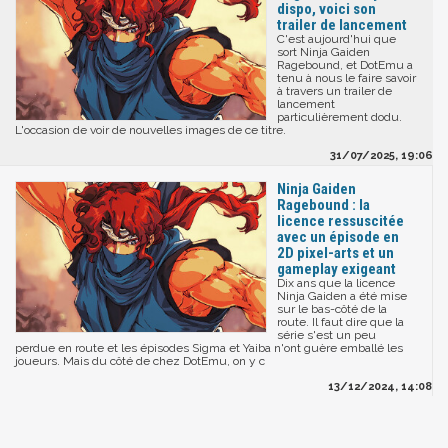
dispo, voici son
trailer de lancement
C'est aujourd'hui que
sort Ninja Gaiden
Ragebound, et DotEmu a
tenu à nous le faire savoir
à travers un trailer de
lancement
particulièrement dodu.
L'occasion de voir de nouvelles images de ce titre.
31/07/2025, 19:06
Ninja Gaiden
Ragebound : la
licence ressuscitée
avec un épisode en
2D pixel-arts et un
gameplay exigeant
Dix ans que la licence
Ninja Gaiden a été mise
sur le bas-côté de la
route. Il faut dire que la
série s'est un peu
perdue en route et les épisodes Sigma et Yaiba n'ont guère emballé les
joueurs. Mais du côté de chez DotEmu, on y c
13/12/2024, 14:08