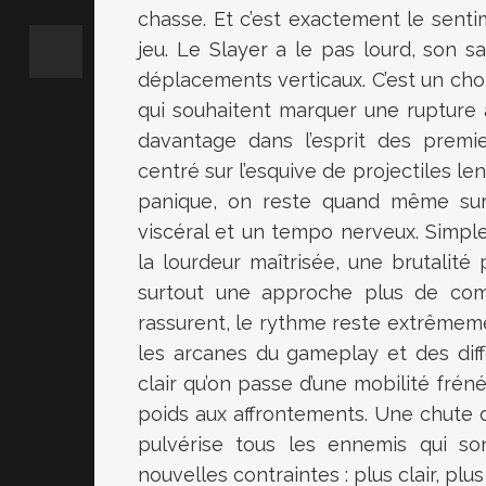
chasse. Et c’est exactement le senti
jeu. Le Slayer a le pas lourd, son s
déplacements verticaux. C’est un ch
qui souhaitent marquer une rupture
davantage dans l’esprit des pre
centré sur l’esquive de projectiles l
panique, on reste quand même sur
viscéral et un tempo nerveux. Simpl
la lourdeur maîtrisée, une brutalité
surtout une approche plus de com
rassurent, le rythme reste extrêmeme
les arcanes du gameplay et des diff
clair qu’on passe d’une mobilité fré
poids aux affrontements. Une chute 
pulvérise tous les ennemis qui son
nouvelles contraintes : plus clair, plu