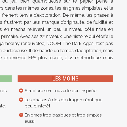
du jeu, bien qu’ambitieuse sur le papier, peine à
urs dans les mêmes zones, les énigmes simplistes et le
freinent l’envie d’exploration. De même, les phases à
frustrent, par leur manque d’originalité, de fluidité et
es en mécha relèvent un peu le niveau côté mise en
primaire. Avec ses 22 niveaux, une histoire qui étoffe le
 gameplay renouvelée, DOOM The Dark Ages n’est pas
on audacieuse. Il demande un temps d’adaptation, mais
ne expérience FPS plus lourde, plus méthodique, mais
LES MOINS
rps
Structure semi-ouverte peu inspirée
Les phases à dos de dragon n'ont que
te,
peu d'intérêt
Énigmes trop basiques et trop simples
aussi