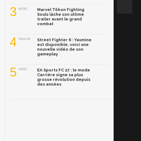
3
NEWS
Marvel Tōkon Fighting
Souls lâche son ultime
trailer avant le grand
combat
4
TRAILER
Street Fighter 6 : Yasmine
est disponible, voici une
nouvelle vidéo de son
gameplay
5
VIDÉO
EA Sports FC 27 : le mode
Carrière signe sa plus
grosse révolution depuis
des années