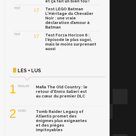
et ça fait un bien fou !
TEST
17
Test LEGO Batman
L'Héritage du Chevalier
Noir : une vraie
déclaration d’amour à
Batman
TEST
17
Test Forza Horizon 6 :
l'épisode le plus sugoi,
mais le moins surprenant
aussi
LES + LUS
1
TRAILER
Mafia The Old Country : le
retour d'Ennio Salieri est
au cœur du premier DLC
2
VIDÉO
Tomb Raider Legacy of
Atlantis promet des
énigmes plus exigeantes
et des pièges
impitoyables