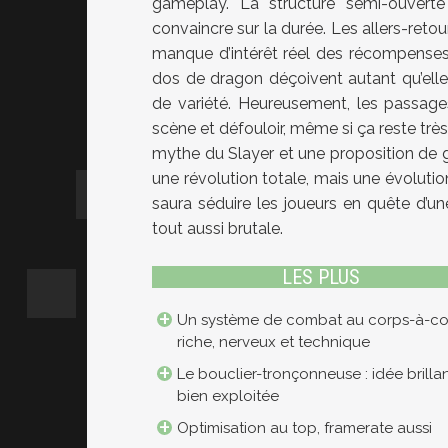
gameplay. La structure semi-ouverte 
convaincre sur la durée. Les allers-reto
manque d’intérêt réel des récompenses 
dos de dragon déçoivent autant qu’elles 
de variété. Heureusement, les passag
scène et défouloir, même si ça reste très 
mythe du Slayer et une proposition de
une révolution totale, mais une évoluti
saura séduire les joueurs en quête d’u
tout aussi brutale.
LES PLUS
Un système de combat au corps-à-co
riche, nerveux et technique
Le bouclier-tronçonneuse : idée brillan
bien exploitée
Optimisation au top, framerate aussi