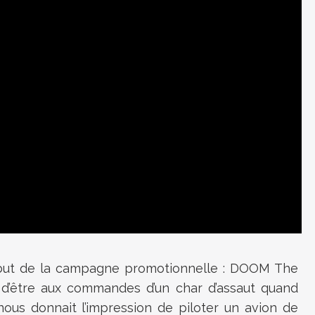
début de la campagne promotionnelle : DOOM The
 d’être aux commandes d’un char d’assaut quand
ous donnait l’impression de piloter un avion de