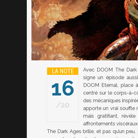
Avec DOOM The Dark A
LA NOTE
signe un épisode aussi
16
DOOM Eternal, place à
centré sur le corps-à-c
des mécaniques inspirées
20
apporte un vrai souffl
mais gratifiant, révèl
affrontements viscéraux,
The Dark Ages brille, et pas qu’un peu.