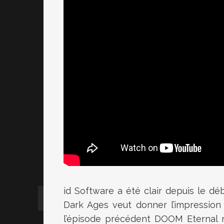
id Software a été clair depuis le 
Dark Ages veut donner l’impression
l’épisode précédent DOOM Eternal n