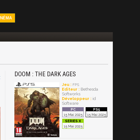
INÉMA
DOOM : THE DARK AGES
X
Jeu :
FPS
Editeur :
Bethesda
Softworks
Développeur :
id
Software
15 Mai 2025
15 Mai 2025
15 Mai 2025