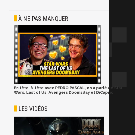
À NE PAS MANQUER
En tête-à-tête avec PEDRO PASCAL, on a parlé de Star
Wars, Last of Us, Avengers Doomsday et DiCaprio
LES VIDÉOS