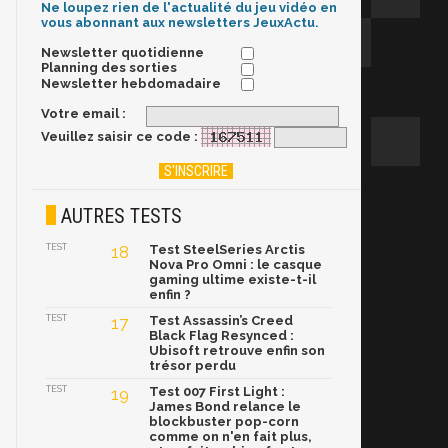
Ne loupez rien de l'actualité du jeu vidéo en
vous abonnant aux newsletters JeuxActu.
Newsletter quotidienne
Planning des sorties
Newsletter hebdomadaire
Votre email :
Veuillez saisir ce code :
AUTRES TESTS
TEST
18
Test SteelSeries Arctis
Nova Pro Omni : le casque
gaming ultime existe-t-il
enfin ?
TEST
17
Test Assassin’s Creed
Black Flag Resynced :
Ubisoft retrouve enfin son
trésor perdu
TEST
19
Test 007 First Light :
James Bond relance le
blockbuster pop-corn
comme on n'en fait plus,