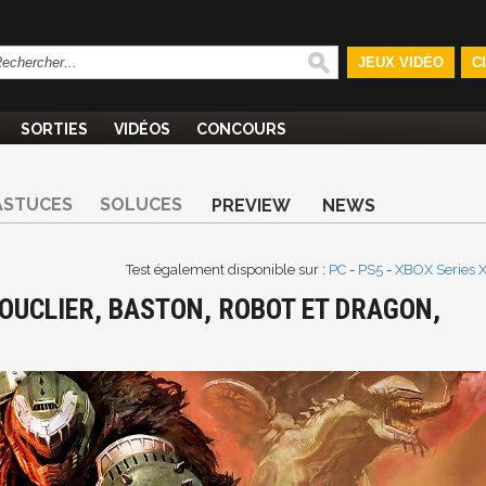
JEUX VIDÉO
C
SORTIES
VIDÉOS
CONCOURS
ASTUCES
SOLUCES
PREVIEW
NEWS
Test également disponible sur :
PC
-
PS5
-
XBOX Series 
BOUCLIER, BASTON, ROBOT ET DRAGON,