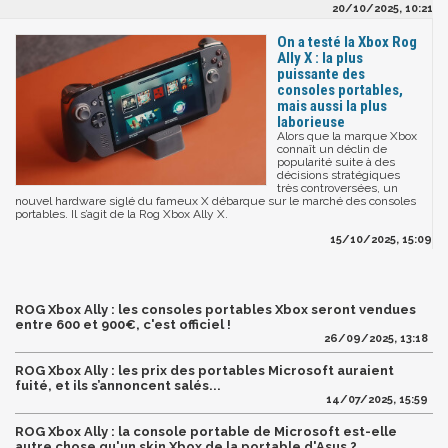
20/10/2025, 10:21
On a testé la Xbox Rog
Ally X : la plus
puissante des
consoles portables,
mais aussi la plus
laborieuse
Alors que la marque Xbox
connaît un déclin de
popularité suite à des
décisions stratégiques
très controversées, un
nouvel hardware siglé du fameux X débarque sur le marché des consoles
portables. Il s’agit de la Rog Xbox Ally X.
15/10/2025, 15:09
ROG Xbox Ally : les consoles portables Xbox seront vendues
entre 600 et 900€, c'est officiel !
26/09/2025, 13:18
ROG Xbox Ally : les prix des portables Microsoft auraient
fuité, et ils s’annoncent salés...
14/07/2025, 15:59
ROG Xbox Ally : la console portable de Microsoft est-elle
autre chose qu'un skin Xbox de la portable d'Asus ?