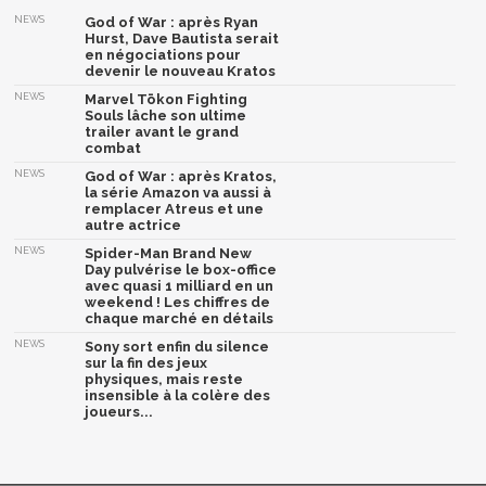
NEWS
God of War : après Ryan
Hurst, Dave Bautista serait
en négociations pour
devenir le nouveau Kratos
NEWS
Marvel Tōkon Fighting
Souls lâche son ultime
trailer avant le grand
combat
NEWS
God of War : après Kratos,
la série Amazon va aussi à
remplacer Atreus et une
autre actrice
NEWS
Spider-Man Brand New
Day pulvérise le box-office
avec quasi 1 milliard en un
weekend ! Les chiffres de
chaque marché en détails
NEWS
Sony sort enfin du silence
sur la fin des jeux
physiques, mais reste
insensible à la colère des
joueurs...