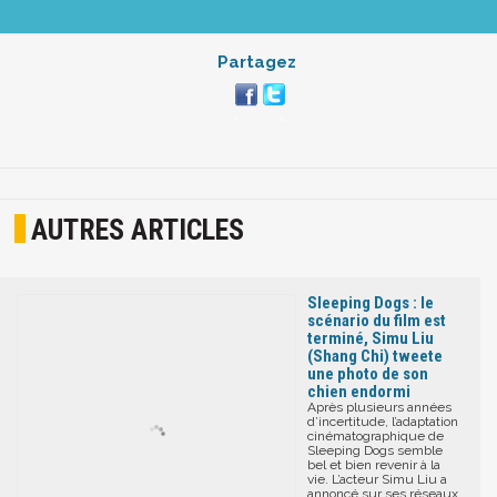
Partagez
AUTRES ARTICLES
Sleeping Dogs : le
scénario du film est
terminé, Simu Liu
(Shang Chi) tweete
une photo de son
chien endormi
Après plusieurs années
d’incertitude, l’adaptation
cinématographique de
Sleeping Dogs semble
bel et bien revenir à la
vie. L’acteur Simu Liu a
annoncé sur ses réseaux