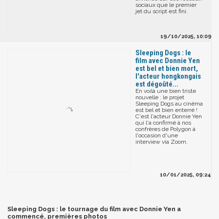
sociaux que le premier
jet du script est fini.
19/10/2025, 10:09
Sleeping Dogs : le
film avec Donnie Yen
est bel et bien mort,
l'acteur hongkongais
est dégoûté...
En voilà une bien triste
nouvelle : le projet
Sleeping Dogs au cinéma
est bel et bien enterré !
C'est l'acteur Donnie Yen
qui l'a confirmé à nos
confrères de Polygon à
l'occasion d'une
interview via Zoom.
10/01/2025, 09:24
Sleeping Dogs : le tournage du film avec Donnie Yen a
commencé, premières photos