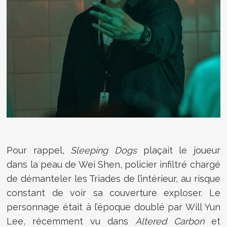
Pour rappel,
Sleeping Dogs
plaçait le joueur
dans la peau de Wei Shen, policier infiltré chargé
de démanteler les Triades de l’intérieur, au risque
constant de voir sa couverture exploser. Le
personnage était à l’époque doublé par Will Yun
Lee, récemment vu dans
Altered Carbon
et