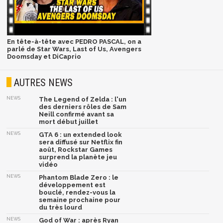
En tête-à-tête avec PEDRO PASCAL, on a
parlé de Star Wars, Last of Us, Avengers
Doomsday et DiCaprio
AUTRES NEWS
NEWS
The Legend of Zelda : l'un
des derniers rôles de Sam
Neill confirmé avant sa
mort début juillet
NEWS
GTA 6 : un extended look
sera diffusé sur Netflix fin
août, Rockstar Games
surprend la planète jeu
vidéo
NEWS
Phantom Blade Zero : le
développement est
bouclé, rendez-vous la
semaine prochaine pour
du très lourd
NEWS
God of War : après Ryan