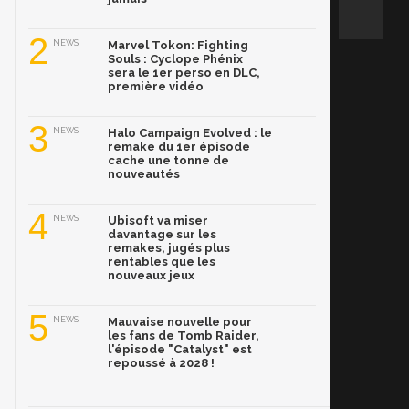
2
NEWS
Marvel Tokon: Fighting
Souls : Cyclope Phénix
sera le 1er perso en DLC,
première vidéo
3
NEWS
Halo Campaign Evolved : le
remake du 1er épisode
cache une tonne de
nouveautés
4
NEWS
Ubisoft va miser
davantage sur les
remakes, jugés plus
rentables que les
nouveaux jeux
5
NEWS
Mauvaise nouvelle pour
les fans de Tomb Raider,
l'épisode "Catalyst" est
repoussé à 2028 !