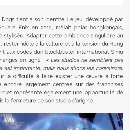
 Dogs tient à son identité. Le jeu, développé par
quare Enix en 2012, mêlait polar hongkongais,
ine stylisée. Adapter cette ambiance singulière au
: rester fidèle à la culture et à la tension du Hong
 aux codes d’un blockbuster international. Simu
échanges en ligne :
« Les studios ne semblent pas
 est importante, mais nous allons les convaincre.
r la difficulté à faire exister une œuvre à forte
rie encore largement centrée sur des franchises
 projet représente également une opportunité de
 la fermeture de son studio d’origine.