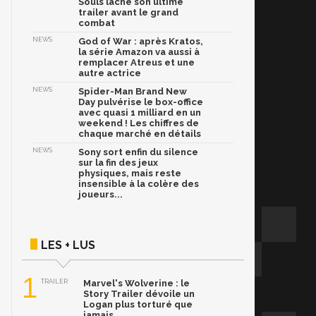
Souls lâche son ultime
trailer avant le grand
combat
NEWS
God of War : après Kratos,
la série Amazon va aussi à
remplacer Atreus et une
autre actrice
NEWS
Spider-Man Brand New
Day pulvérise le box-office
avec quasi 1 milliard en un
weekend ! Les chiffres de
chaque marché en détails
NEWS
Sony sort enfin du silence
sur la fin des jeux
physiques, mais reste
insensible à la colère des
joueurs...
LES + LUS
1
TRAILER
Marvel's Wolverine : le
Story Trailer dévoile un
Logan plus torturé que
jamais