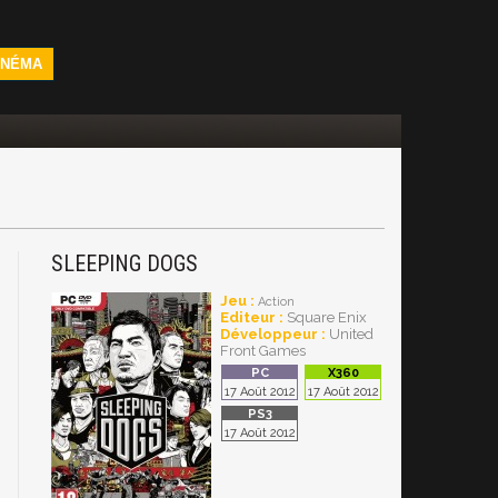
INÉMA
SLEEPING DOGS
Jeu :
Action
Editeur :
Square Enix
Développeur :
United
Front Games
17 Août 2012
17 Août 2012
17 Août 2012