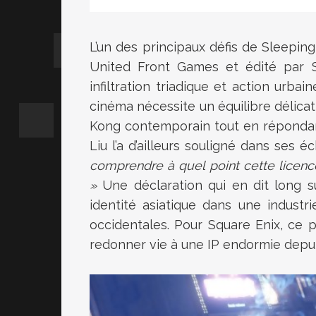
L’un des principaux défis de Sleeping
United Front Games et édité par S
infiltration triadique et action urba
cinéma nécessite un équilibre délicat 
Kong contemporain tout en répondant
Liu l’a d’ailleurs souligné dans ses 
comprendre à quel point cette licence
»
Une déclaration qui en dit long su
identité asiatique dans une indust
occidentales. Pour Square Enix, ce
redonner vie à une IP endormie depuis