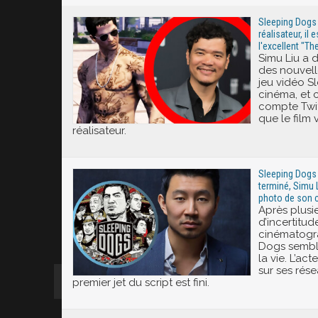
Sleeping Dogs :
réalisateur, il 
l'excellent "Th
Simu Liu a 
des nouvell
jeu vidéo S
cinéma, et c
compte Twi
que le film 
réalisateur.
Sleeping Dogs :
terminé, Simu 
photo de son 
Après plusi
d’incertitud
cinématogr
Dogs semble
la vie. L’ac
sur ses rés
premier jet du script est fini.