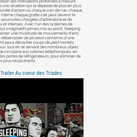
tion ses motivations profondes à mesure
s une situation qui le dépasse de plus en plus.
ourrée d'action où chaque coin de rue, chaque
 même chaque gratte-ciel peut devenir le
es-poursuites chargées d'adrénaline et de
x et intenses. Avec l'un des systèmes de
 plus imaginatifs jamais mis au point, Sleeping
éaliser une multitude de mouvements d'arts
e débarrasser de plusieurs ennemis d'une
ent pas à décocher coups de pied mortels,
eux, tout en se servant des nombreux objets
ie circulaire aux cabines téléphoniques, en
 les portes de réfrigérateurs, pour éliminer de
s plus récalcitrants.
Trailer Au coeur des Triades