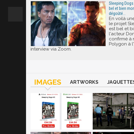
Sleeping Dogs 
bel et bien mor
dégoûté...
En voilà une
le projet S
est bel et b
l'acteur Don
confirmé à 
Polygon à l
interview via Zoom.
IMAGES
ARTWORKS
JAQUETTE