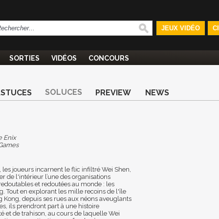
JEUX VIDÉO
C
SORTIES
VIDÉOS
CONCOURS
SOLUCES
ASTUCES
PREVIEW
NEWS
 Enix
 Games
es joueurs incarnent le flic infiltré Wei Shen,
 de l'intérieur l’une des organisations
 redoutables et redoutées au monde : les
 Tout en explorant les mille recoins de l'île
g Kong, depuis ses rues aux néons aveuglants
s, ils prendront part à une histoire
é et de trahison, au cours de laquelle Wei