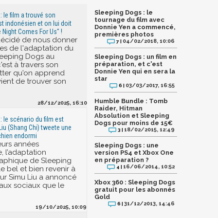
Sleeping Dogs : le
 le film a trouvé son
tournage du film avec
est indonésien et on lui doit
Donnie Yen a commencé,
e Night Comes For Us" !
premières photos
décidé de nous donner
04/02/2018, 10:06
7 |
es de l'adaptation du
leeping Dogs au
Sleeping Dogs : un film en
'est à travers son
préparation, et c'est
Donnie Yen qui en sera la
tter qu'on apprend
star
vient de trouver son
03/03/2017, 16:55
6 |
Humble Bundle : Tomb
28/12/2025, 16:10
Raider, Hitman
Absolution et Sleeping
 le scénario du film est
Dogs pour moins de 15€
Liu (Shang Chi) tweete une
18/02/2015, 12:49
3 |
chien endormi
eurs années
Sleeping Dogs : une
e, l’adaptation
version PS4 et Xbox One
aphique de Sleeping
en préparation ?
16/06/2014, 10:52
4 |
 bel et bien revenir à
teur Simu Liu a annoncé
Xbox 360 : Sleeping Dogs
eaux sociaux que le
gratuit pour les abonnés
Gold
31/12/2013, 14:46
6 |
19/10/2025, 10:09