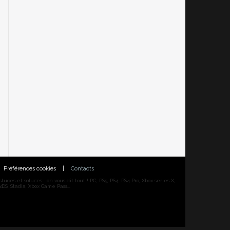
Préférences cookies
|
Contacts
ces et soluces... on vous dit tout ! PC, PS5, PS4, PS4 Pro, Xbox series X,
DS, Stadia, Xbox Game Pass...