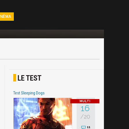
INÉMA
LE TEST
Test Sleeping Dogs
16
/20
11