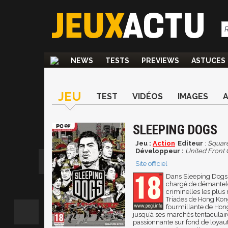
NEWS
TESTS
PREVIEWS
ASTUCES
JEU
TEST
VIDÉOS
IMAGES
SLEEPING DOGS
Jeu :
Action
Editeur
:
Square
Développeur :
United Front
Site officiel
Dans Sleeping Dogs, l
chargé de démanteler
criminelles les plus
Triades de Hong Kong.
fourmillante de Hon
jusqu’à ses marchés tentaculaire
passionnante sur fond de loyaut