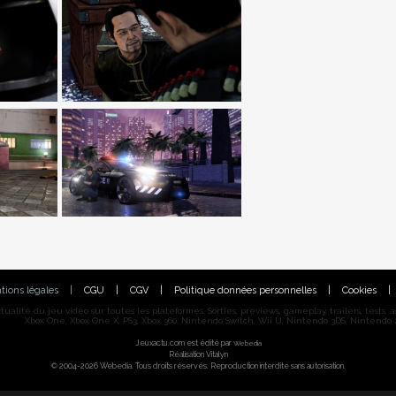
tions légales
|
CGU
|
CGV
|
Politique données personnelles
|
Cookies
|
alité du jeu vidéo sur toutes les plateformes. Sorties, previews, gameplay, trailers, tests, astu
Xbox One, Xbox One X, PS3, Xbox 360, Nintendo Switch, Wii U, Nintendo 3DS, Nintendo 2
Jeuxactu.com est édité par
Webedia
Réalisation Vitalyn
© 2004-2026 Webedia. Tous droits réservés. Reproduction interdite sans autorisation.