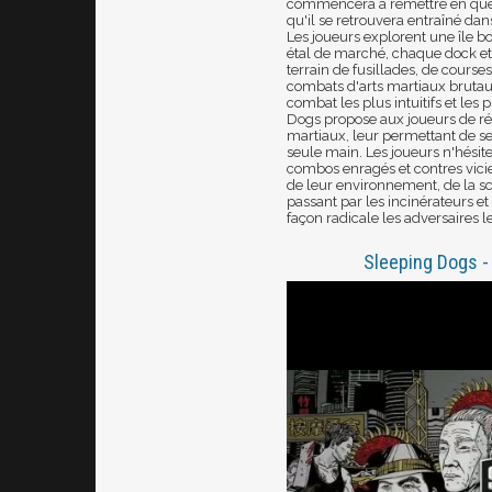
commencera à remettre en ques
qu'il se retrouvera entraîné dan
Les joueurs explorent une île b
étal de marché, chaque dock et
terrain de fusillades, de cours
combats d'arts martiaux brutau
combat les plus intuitifs et les
Dogs propose aux joueurs de r
martiaux, leur permettant de s
seule main. Les joueurs n'hésit
combos enragés et contres vici
de leur environnement, de la sc
passant par les incinérateurs et
façon radicale les adversaires le
Sleeping Dogs - 