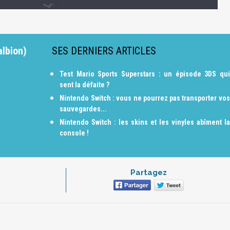
albion)
SES DERNIERS ARTICLES
Test Mario Sports Superstars : un épisode 3DS qui
sent la défaite ?
Nintendo Switch : vous ne pourrez pas transporter vos
sauvegardes...
Nintendo Switch : les skins et les vinyles abîment la
console !
Partagez