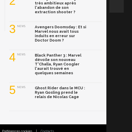
2
très ambitieux après
l'abandon de son
extraction shooter ?
3
NEWS
Avengers Doomsday : Et si
Marvel nous avait tous
induits en erreur sur
Doctor Doom ?
4
NEWS
Black Panther 3 : Marvel
dévoile son nouveau
T'Challa, Ryan Coogler
l'aurait trouvé en
quelques semaines
5
NEWS
Ghost Rider dans le MCU :
Ryan Gosling prend le
relais de Nicolas Cage
Préférences cookies
|
Contacts