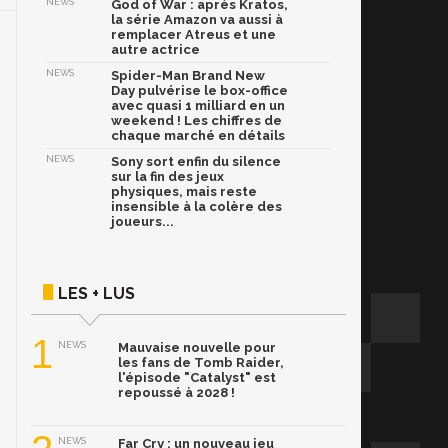
NEWS
God of War : après Kratos,
la série Amazon va aussi à
remplacer Atreus et une
autre actrice
NEWS
Spider-Man Brand New
Day pulvérise le box-office
avec quasi 1 milliard en un
weekend ! Les chiffres de
chaque marché en détails
NEWS
Sony sort enfin du silence
sur la fin des jeux
physiques, mais reste
insensible à la colère des
joueurs...
LES + LUS
1
NEWS
Mauvaise nouvelle pour
les fans de Tomb Raider,
l'épisode "Catalyst" est
repoussé à 2028 !
NEWS
Far Cry : un nouveau jeu