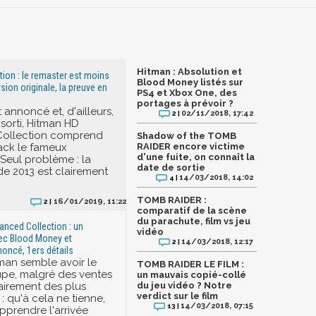
Hitman : Absolution et
ion : le remaster est moins
Blood Money listés sur
sion originale, la preuve en
PS4 et Xbox One, des
portages à prévoir ?
nnoncé et, d'ailleurs,
02/11/2018, 17:42
2 |
orti, Hitman HD
ollection comprend
Shadow of the TOMB
ack le fameux
RAIDER encore victime
d'une fuite, on connaît la
 Seul problème : la
date de sortie
de 2013 est clairement
14/03/2018, 14:02
4 |
TOMB RAIDER :
16/01/2019, 11:22
2 |
comparatif de la scène
du parachute, film vs jeu
nced Collection : un
vidéo
ec Blood Money et
14/03/2018, 12:17
2 |
oncé, 1ers détails
man semble avoir le
TOMB RAIDER LE FILM :
pe, malgré des ventes
un mauvais copié-collé
irement des plus
du jeu vidéo ? Notre
verdict sur le film
: qu'à cela ne tienne,
14/03/2018, 07:15
13 |
pprendre l'arrivée