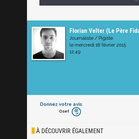
Florian Velter (Le Père Fid
Journaliste / Pigiste
le mercredi 18 février 2015
12:49
Donnez votre avis
Osef
Furieux
Blasé
À DÉCOUVRIR ÉGALEMENT
Osef