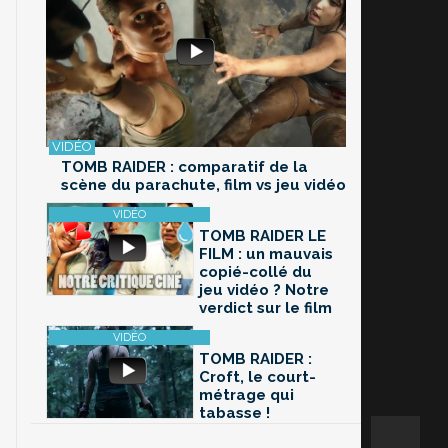
TOMB RAIDER : comparatif de la
scène du parachute, film vs jeu vidéo
TOMB RAIDER LE
FILM : un mauvais
copié-collé du
jeu vidéo ? Notre
verdict sur le film
TOMB RAIDER :
Croft, le court-
métrage qui
tabasse !