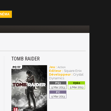
INÉMA
TOMB RAIDER
Jeu :
Action
Editeur :
Square Enix
Développeur :
Crystal
Dynamics
5 Mar 2013
5 Mar 2013
5 Mar 2013