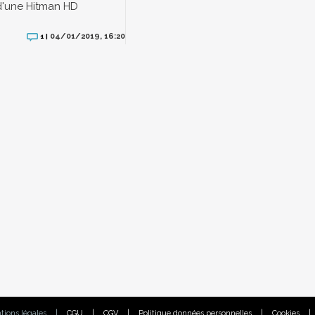
d'une Hitman HD
04/01/2019, 16:20
1 |
tions légales
|
CGU
|
CGV
|
Politique données personnelles
|
Cookies
|