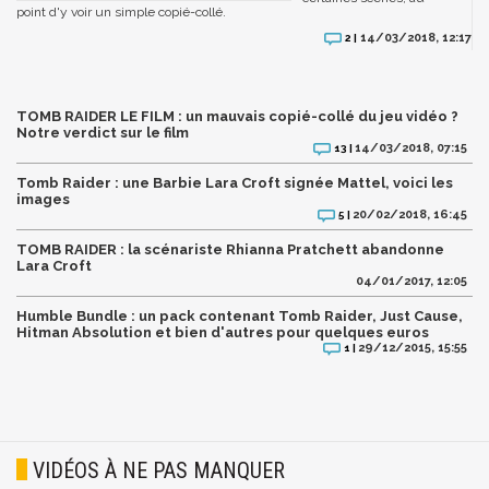
point d'y voir un simple copié-collé.
14/03/2018, 12:17
2 |
TOMB RAIDER LE FILM : un mauvais copié-collé du jeu vidéo ?
Notre verdict sur le film
14/03/2018, 07:15
13 |
Tomb Raider : une Barbie Lara Croft signée Mattel, voici les
images
20/02/2018, 16:45
5 |
TOMB RAIDER : la scénariste Rhianna Pratchett abandonne
Lara Croft
04/01/2017, 12:05
Humble Bundle : un pack contenant Tomb Raider, Just Cause,
Hitman Absolution et bien d'autres pour quelques euros
29/12/2015, 15:55
1 |
VIDÉOS À NE PAS MANQUER