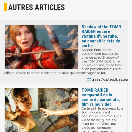
AUTRES ARTICLES
Shadow of the TOMB
RAIDER encore
victime d'une fuite,
on connaît la date de
sortie
Square Enix n'aura
décidément pas eu de
chance avec Shadow of
the TOMB RAIDER. Une
nouvelle fuite, cette fois-
ci en provenance du site
officiel, révèle la date de sortie et le laïus qui accompagne le jeu.
14/03/2018, 14:02
4 |
TOMB RAIDER :
comparatif de la
scène du parachute,
film vs jeu vidéo
On le sait, le nouveau film
Tomb Raider s'est
beaucoup inspiré du jeu
vidéo de 2013. Mais à
quel point ? Voici une
vidéo qui compare
certaines scènes, au