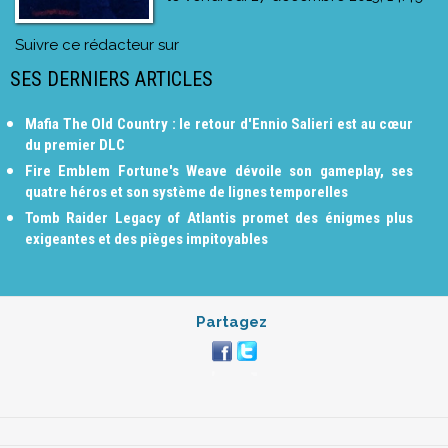
Suivre ce rédacteur sur
SES DERNIERS ARTICLES
Mafia The Old Country : le retour d'Ennio Salieri est au cœur
du premier DLC
Fire Emblem Fortune's Weave dévoile son gameplay, ses
quatre héros et son système de lignes temporelles
Tomb Raider Legacy of Atlantis promet des énigmes plus
exigeantes et des pièges impitoyables
Partagez