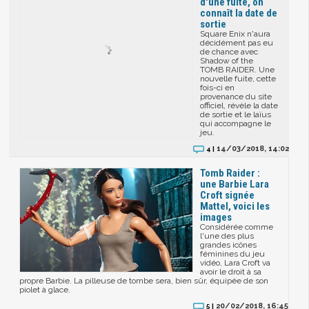
d'une fuite, on
connaît la date de
sortie
Square Enix n'aura
décidément pas eu
de chance avec
Shadow of the
TOMB RAIDER. Une
nouvelle fuite, cette
fois-ci en
provenance du site
officiel, révèle la date
de sortie et le laïus
qui accompagne le
jeu.
14/03/2018, 14:02
4 |
Tomb Raider :
une Barbie Lara
Croft signée
Mattel, voici les
images
Considérée comme
l'une des plus
grandes icônes
féminines du jeu
vidéo, Lara Croft va
avoir le droit à sa
propre Barbie. La pilleuse de tombe sera, bien sûr, équipée de son
piolet à glace.
20/02/2018, 16:45
5 |