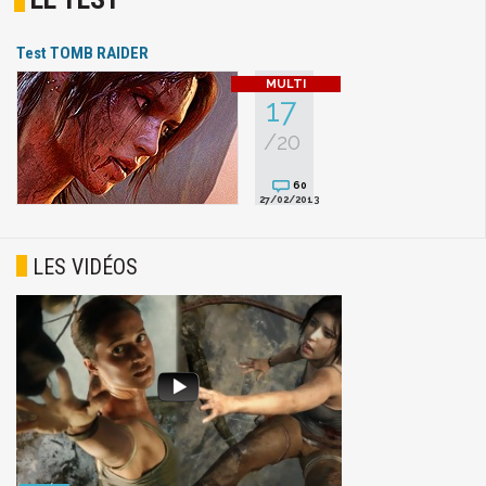
Test TOMB RAIDER
17
/20
60
27/02/2013
LES VIDÉOS