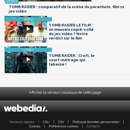
TOMB RAIDER : comparatif de la scène du parachute, film vs
jeu vidéo
TOMB RAIDER LE FILM :
un mauvais copié-collé
du jeu vidéo ? Notre
verdict sur le film
TOMB RAIDER : Croft, le
court-métrage qui
tabasse !
Afficher la version classique de cette page
Mentions légales
|
CGU
|
CGV
|
Politique données personnelles
|
Cookies
|
Préférences cookies
|
Contacts