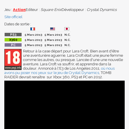
Jeu :
Action
Editeur :
Square Enix
Développeur :
Crystal Dynamics
Site officiel
Dates de sortie :
5 Mars 2013
5 Mars 2013
N.C.
5 Mars 2013
5 Mars 2013
N.C.
5 Mars 2013
5 Mars 2013
N.C.
Retour à la case départ pour Lara Croft. Bien avant d'être
une aventurière aguerrie, Lara Croft était une jeune femme
comme les autres, ou presque. Lancée d'une une nouvelle
aventure, Lara Croft va souffrir, et apprendre dans la
douleur. Annoncé à l'E3 de Los Angeles 2011,
où nous
avons pu poser nos yeux sur le jeu de Crystal Dynamics
, TOMB
RAIDER devrait renaître sur Xbox 360, PS3 et PC en 2012.