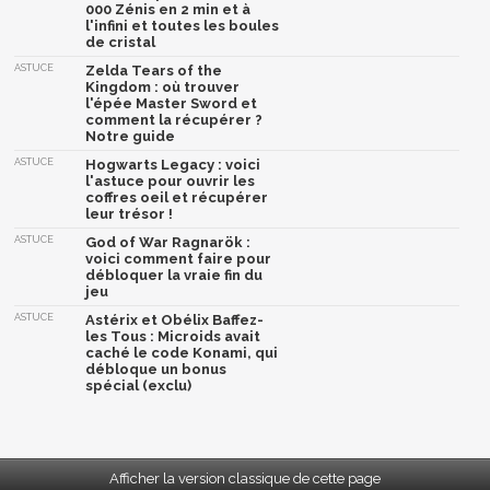
000 Zénis en 2 min et à
l'infini et toutes les boules
de cristal
ASTUCE
Zelda Tears of the
Kingdom : où trouver
l'épée Master Sword et
comment la récupérer ?
Notre guide
ASTUCE
Hogwarts Legacy : voici
l'astuce pour ouvrir les
coffres oeil et récupérer
leur trésor !
ASTUCE
God of War Ragnarök :
voici comment faire pour
débloquer la vraie fin du
jeu
ASTUCE
Astérix et Obélix Baffez-
les Tous : Microids avait
caché le code Konami, qui
débloque un bonus
spécial (exclu)
Afficher la version classique de cette page