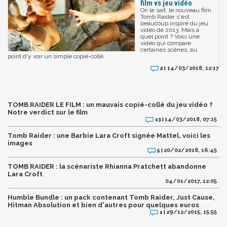
film vs jeu vidéo
On le sait, le nouveau film
Tomb Raider s'est
beaucoup inspiré du jeu
vidéo de 2013. Mais à
quel point ? Voici une
vidéo qui compare
certaines scènes, au
point d'y voir un simple copié-collé.
14/03/2018, 12:17
2 |
TOMB RAIDER LE FILM : un mauvais copié-collé du jeu vidéo ?
Notre verdict sur le film
14/03/2018, 07:15
13 |
Tomb Raider : une Barbie Lara Croft signée Mattel, voici les
images
20/02/2018, 16:45
5 |
TOMB RAIDER : la scénariste Rhianna Pratchett abandonne
Lara Croft
04/01/2017, 12:05
Humble Bundle : un pack contenant Tomb Raider, Just Cause,
Hitman Absolution et bien d'autres pour quelques euros
29/12/2015, 15:55
1 |