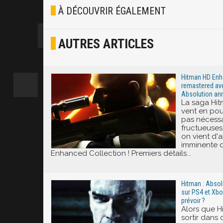
Blasé
À DÉCOUVRIR ÉGALEMENT
Osef
AUTRES ARTICLES
Joyeux
Excité
Hitman HD Enha
remastered av
Absolution ann
La saga Hit
vent en pou
pas nécessa
fructueuses 
on vient d'a
imminente 
Enhanced Collection ! Premiers détails...
Hitman : Absol
sur PS4 et Xbo
prévoir ?
Alors que H
sortir dans 