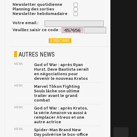
Newsletter quotidienne
Planning des sorties
Newsletter hebdomadaire
Votre email :
Veuillez saisir ce code :
AUTRES NEWS
NEWS
God of War : après Ryan
Hurst, Dave Bautista serait
en négociations pour
devenir le nouveau Kratos
NEWS
Marvel Tōkon Fighting
Souls lâche son ultime
trailer avant le grand
combat
NEWS
God of War : après Kratos,
la série Amazon va aussi à
remplacer Atreus et une
autre actrice
NEWS
Spider-Man Brand New
Day pulvérise le box-office