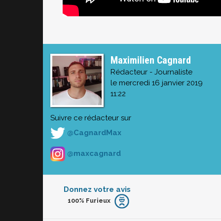
Maximilien Cagnard
Rédacteur - Journaliste
le mercredi 16 janvier 2019
11:22
Suivre ce rédacteur sur
@CagnardMax
@maxcagnard
Donnez votre avis
100%
Furieux
Furieux