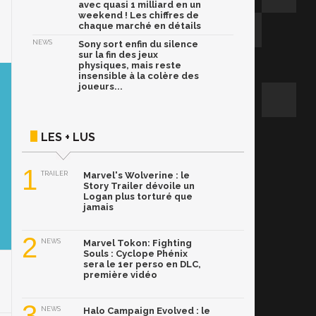
avec quasi 1 milliard en un
weekend ! Les chiffres de
chaque marché en détails
NEWS
Sony sort enfin du silence
sur la fin des jeux
physiques, mais reste
insensible à la colère des
joueurs...
LES + LUS
1
TRAILER
Marvel's Wolverine : le
Story Trailer dévoile un
Logan plus torturé que
jamais
2
NEWS
Marvel Tokon: Fighting
Souls : Cyclope Phénix
sera le 1er perso en DLC,
première vidéo
3
NEWS
Halo Campaign Evolved : le