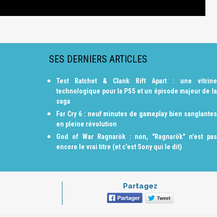
SES DERNIERS ARTICLES
Test Ratchet & Clank Rift Apart : une vitrine
technologique pour la PS5 et un épisode majeur de la
saga
Far Cry 6 : neuf minutes de gameplay bien sanglantes
en pleine révolution
God of War Ragnarök : non, "Ragnarök" n'est pas
encore le vrai titre (et c'est Sony qui le dit)
Partagez