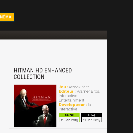
INÉMA
HITMAN HD ENHANCED
COLLECTION
Jeu :
Action/Infiltr.
Editeur :
Warner Bros.
Interactive
Entertainment
Développeur :
Io
Interactive
11 Jan 2019
11 Jan 2019