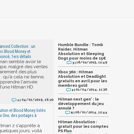
Humble Bundle : Tomb
nced Collection : un
Raider, Hitman
ec Blood Money et
Absolution et Sleeping
oncé, 1ers détails
Dogs pour moins de 15€
man semble avoir le
18/02/2015, 12:49
3 |
pe, malgré des ventes
irement des plus
Xbox 360 : Hitman
: qu'à cela ne tienne,
Absolution et Deadlight
gratuits en avril pour les
pprendre l'arrivée
membres gold
d'une Hitman HD
01/04/2014, 11:36
2 |
Hitman next gen' : le
04/01/2019, 16:20
1 |
développement du jeu
annulé ?
ution et Blood Money listés
06/01/2014, 12:44
6 |
x One, des portages à
Hitman Absolution :
itman 2 s'apprête à
gratuit pour les comptes
quelques jours, voilà
PS Plus