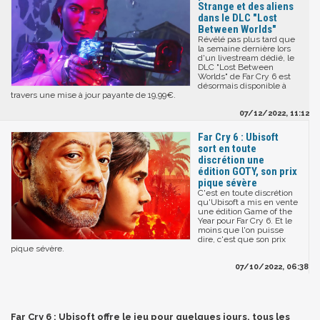
Strange et des aliens
dans le DLC "Lost
Between Worlds"
Révélé pas plus tard que
la semaine dernière lors
d'un livestream dédié, le
DLC "Lost Between
Worlds" de Far Cry 6 est
désormais disponible à
travers une mise à jour payante de 19,99€.
07/12/2022, 11:12
Far Cry 6 : Ubisoft
sort en toute
discrétion une
édition GOTY, son prix
pique sévère
C'est en toute discrétion
qu'Ubisoft a mis en vente
une édition Game of the
Year pour Far Cry 6. Et le
moins que l'on puisse
dire, c'est que son prix
pique sévère.
07/10/2022, 06:38
Far Cry 6 : Ubisoft offre le jeu pour quelques jours, tous les