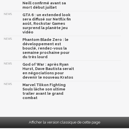
Neill confirmé avant sa
mort début juillet
NEWS
GTA 6 : un extended look
sera diffusé sur Netflix fin
août, Rockstar Games
surprend la planète jeu
vidéo
NEWS
Phantom Blade Zero : le
développement est
bouclé, rendez-vous la
semaine prochaine pour
du très lourd
NEWS
God of War : après Ryan
Hurst, Dave Bautista serait
en négociations pour
devenir le nouveau Kratos
NEWS
Marvel Tōkon Fighting
Souls lâche son ultime
trailer avant le grand
combat
Afficher la version classique de cette page