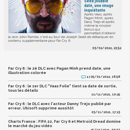
Seed jouable
daté, une image
inquiétante
Après Vaas, après
Pagan Minh, après
Dany Trejo et après
même la mission
bonus qui
permettait d'obtenir
la skin John Rambo, c'est au tour de Joseph Seed de débarquer en
contenu supplémentaire pour Far Cry 6.
03/02/2022, 23:52
Far Cry 6 : le 2è DLC avec Pagan Minh prend date, une
illustration colorée
05/01/2022, 18:58
1 |
Far Cry 6 : le 1er DLC "Vaas Folie" tient sa date de sortie,
tous les détails
11/11/2021, 10:25
Far Cry 6 : le DLC avec l'acteur Danny Trejo publié par
erreur, Ubisoft supprime aussitôt
03/11/2021, 17:23
Charts France : FIFA 22, Far Cry 6 et Metroid Dread domine
le marché du jeu vidéo
25/10/2021, 09:53