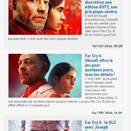
discrétion une
édition GOTY, son
prix pique sévère
C'est en toute
discrétion qu'Ubisoft
a mis en vente une
édition Game of the
Year pour Far Cry 6.
Et le moins que l'on
puisse dire, c'est que son prix pique sévère.
07/10/2022, 06:38
Far Cry 6 :
Ubisoft offre le
jeu pour
quelques jours,
tous les détails !
C'est l'été, la plupart
des Français sont
partis en vacances,
mais pour les
personnes qui
restent chez elles, il
est possible de se faire plaisir quand même. Le jeu Far Cry 6 est en
effet offert à n'importe qui.
04/08/2022, 11:07
Far Cry 6 : le DLC
avec Joseph