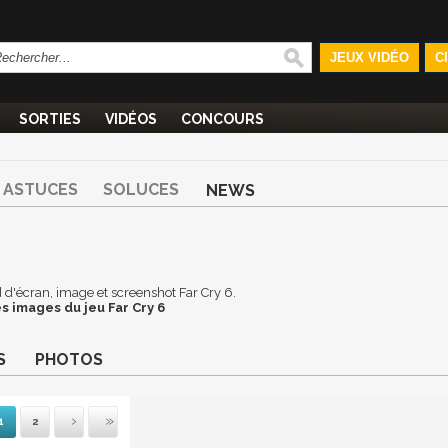
JEUX VIDÉO
C
SORTIES
VIDÉOS
CONCOURS
ASTUCES
SOLUCES
NEWS
nd d'écran, image et screenshot Far Cry 6.
s images du jeu Far Cry 6
S
PHOTOS
1
2
ante
rnière