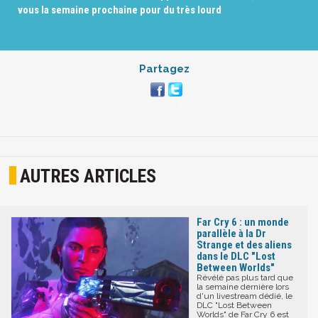
vous la semaine prochaine pour du très lourd
Partagez
AUTRES ARTICLES
Far Cry 6 : un monde
parallèle à la Dr
Strange et des aliens
dans le DLC "Lost
Between Worlds"
Révélé pas plus tard que
la semaine dernière lors
d'un livestream dédié, le
DLC "Lost Between
Worlds" de Far Cry 6 est