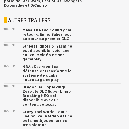
parlé de Star Wars, Last of Us, Avengers
Doomsday et DiCaprio
AUTRES TRAILERS
TRAILER
Mafia The Old Country : le
retour d'Ennio Salieri est
au cœur du premier DLC
TRAILER
Street Fighter 6 : Yasmine
est disponible, voici une
nouvelle vidéo de son
gameplay
TRAILER
NBA 2K27 revoit sa
défense et transforme le
système de dunks,
nouveau gameplay
TRAILER
Dragon Ball: Sparking!
Zero : le DLC Super Limit-
Breaking NEO est
disponible avec un
contenu colossal
TRAILER
Crazy Taxi World Tour :
une nouvelle vidéo et une
bêta multijoueur arrive
très bientôt