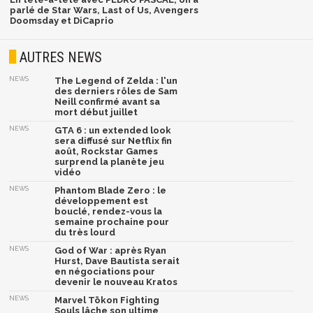
parlé de Star Wars, Last of Us, Avengers
Doomsday et DiCaprio
AUTRES NEWS
NEWS
The Legend of Zelda : l'un
des derniers rôles de Sam
Neill confirmé avant sa
mort début juillet
NEWS
GTA 6 : un extended look
sera diffusé sur Netflix fin
août, Rockstar Games
surprend la planète jeu
vidéo
NEWS
Phantom Blade Zero : le
développement est
bouclé, rendez-vous la
semaine prochaine pour
du très lourd
NEWS
God of War : après Ryan
Hurst, Dave Bautista serait
en négociations pour
devenir le nouveau Kratos
NEWS
Marvel Tōkon Fighting
Souls lâche son ultime