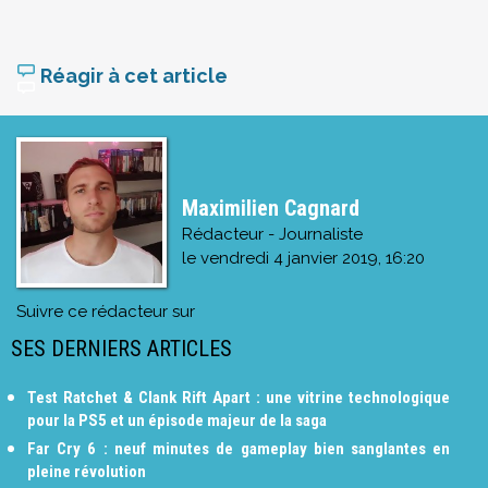
Réagir à cet article
Maximilien Cagnard
Rédacteur - Journaliste
le
vendredi 4 janvier 2019, 16:20
Suivre ce rédacteur sur
SES DERNIERS ARTICLES
Test Ratchet & Clank Rift Apart : une vitrine technologique
pour la PS5 et un épisode majeur de la saga
Far Cry 6 : neuf minutes de gameplay bien sanglantes en
pleine révolution