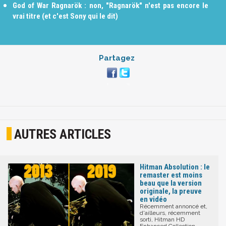
God of War Ragnarök : non, "Ragnarök" n'est pas encore le
vrai titre (et c'est Sony qui le dit)
Partagez
AUTRES ARTICLES
Hitman Absolution : le
remaster est moins
beau que la version
originale, la preuve
en vidéo
Récemment annoncé et,
d'ailleurs, récemment
sorti, Hitman HD