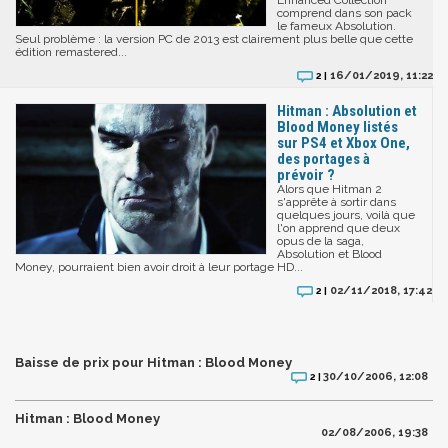
Enhanced Collection
comprend dans son pack
le fameux Absolution.
Seul problème : la version PC de 2013 est clairement plus belle que cette
édition remastered...
16/01/2019, 11:22
2 |
Hitman : Absolution et
Blood Money listés
sur PS4 et Xbox One,
des portages à
prévoir ?
Alors que Hitman 2
s'apprête à sortir dans
quelques jours, voilà que
l'on apprend que deux
opus de la saga,
Absolution et Blood
Money, pourraient bien avoir droit à leur portage HD...
02/11/2018, 17:42
2 |
Baisse de prix pour Hitman : Blood Money
30/10/2006, 12:08
2 |
Hitman : Blood Money
02/08/2006, 19:38