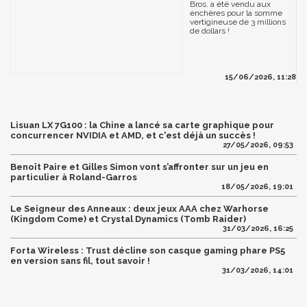
Bros. a été vendu aux
enchères pour la somme
vertigineuse de 3 millions
de dollars !
15/06/2026, 11:28
Lisuan LX 7G100 : la Chine a lancé sa carte graphique pour
concurrencer NVIDIA et AMD, et c'est déjà un succès !
27/05/2026, 09:53
Benoît Paire et Gilles Simon vont s’affronter sur un jeu en
particulier à Roland-Garros
18/05/2026, 19:01
Le Seigneur des Anneaux : deux jeux AAA chez Warhorse
(Kingdom Come) et Crystal Dynamics (Tomb Raider)
31/03/2026, 16:25
Forta Wireless : Trust décline son casque gaming phare PS5
en version sans fil, tout savoir !
31/03/2026, 14:01