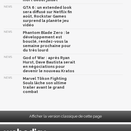
NEWS
GTA 6 : un extended look
sera diffusé sur Netflix fin
août, Rockstar Games
surprend la planète jeu
vidéo
NEWS
Phantom Blade Zero : le
développement est
bouclé, rendez-vous la
semaine prochaine pour
du très lourd
NEWS
God of War : après Ryan
Hurst, Dave Bautista serait
en négociations pour
devenir le nouveau Kratos
NEWS
Marvel Tōkon Fighting
Souls lâche son ultime
trailer avant le grand
combat
Afficher la version classique de cette page