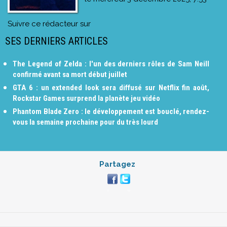
Suivre ce rédacteur sur
SES DERNIERS ARTICLES
The Legend of Zelda : l'un des derniers rôles de Sam Neill
confirmé avant sa mort début juillet
GTA 6 : un extended look sera diffusé sur Netflix fin août,
Rockstar Games surprend la planète jeu vidéo
Phantom Blade Zero : le développement est bouclé, rendez-
vous la semaine prochaine pour du très lourd
Partagez