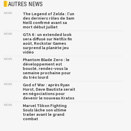
AUTRES NEWS
NEWS
The Legend of Zelda : l'un
des derniers rôles de Sam
Neill confirmé avant sa
mort début juillet
NEWS
GTA 6 : un extended look
sera diffusé sur Netflix fin
août, Rockstar Games
surprend la planète jeu
vidéo
NEWS
Phantom Blade Zero : le
développement est
bouclé, rendez-vous la
semaine prochaine pour
du très lourd
NEWS
God of War : après Ryan
Hurst, Dave Bautista serait
en négociations pour
devenir le nouveau Kratos
NEWS
Marvel Tōkon Fighting
Souls lâche son ultime
trailer avant le grand
combat