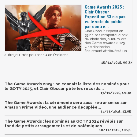
Game Awards 2025 :
Clair Obscur
Expedition 33 n'a pas
eu le vote du public
par contre...
Clair Obscur Expedition
33 n’a pas remporté le prix
du choix des joueurs lors
des Game Awards 2025.
Une distinction
finalement attribuée à un
autre jeu, très peu connu en Occident.
15/12/2025, 09:37
The Game Awards 2025 : on connaît la liste des nominés pour
le GOTY 2025, et Clair Obscur pète les records...
17/11/2025, 19:32
The Game Awards : la cérémonie sera aussi retransmise sur
Amazon Prime Video, une audience décuplée...
12/11/2025, 13:05
The Game Awards : les nominés au GOTY 2024 révélés sur
fond de petits arrangements et de polémiques
18/11/2024, 18:41