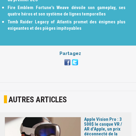
Fire Emblem Fortune's Weave dévoile son gameplay, ses
quatre héros et son système de lignes temporelles
Tomb Raider Legacy of Atlantis promet des énigmes plus
exigeantes et des pièges impitoyables
Partagez
AUTRES ARTICLES
Apple Vision Pro : 3
500$ le casque VR /
AR d'Apple, un prix
déconnecté de la