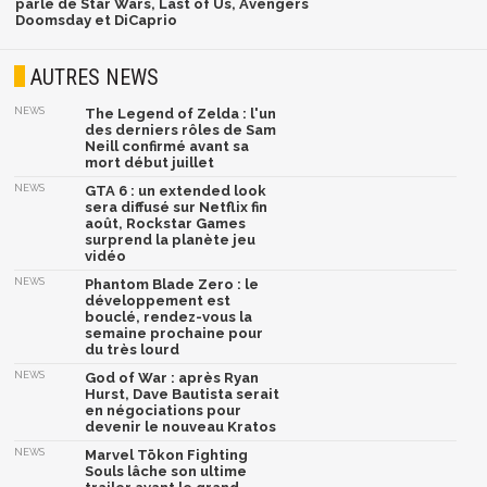
parlé de Star Wars, Last of Us, Avengers
Doomsday et DiCaprio
AUTRES NEWS
NEWS
The Legend of Zelda : l'un
des derniers rôles de Sam
Neill confirmé avant sa
mort début juillet
NEWS
GTA 6 : un extended look
sera diffusé sur Netflix fin
août, Rockstar Games
surprend la planète jeu
vidéo
NEWS
Phantom Blade Zero : le
développement est
bouclé, rendez-vous la
semaine prochaine pour
du très lourd
NEWS
God of War : après Ryan
Hurst, Dave Bautista serait
en négociations pour
devenir le nouveau Kratos
NEWS
Marvel Tōkon Fighting
Souls lâche son ultime