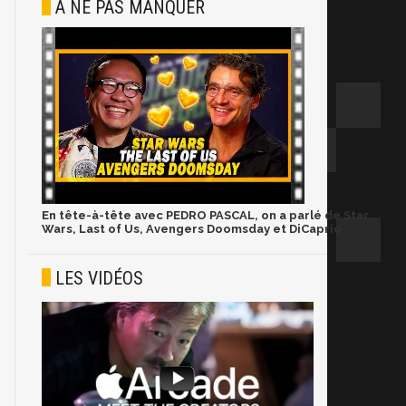
À NE PAS MANQUER
En tête-à-tête avec PEDRO PASCAL, on a parlé de Star
Wars, Last of Us, Avengers Doomsday et DiCaprio
LES VIDÉOS