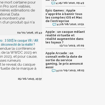
ne mort certaine pour
25/08/2020, 09:49
1 |
on Pro sont visibles,
rnières estimations de
Epic Games : Apple
national Data
s'apprête à bannir tous
les comptes iOS et Mac
i montrent une
de l'entreprise
n d'un produit qui n'a
18/08/2020, 10:51
2 |
Apple : un casque mêlant
02/01/2026, 16:42
réalité virtuelle et
réalité augmentée dans
ro : 3 500$ le casque VR / AR
les tuyaux ?
x déconnecté de la réalité ?
13/11/2019, 16:09
attendue la conférence
rs de la WWDC 2023 en
Apple Arcade : on
uin 2023, et pour cause,
connaît enfin la date de
ses rumeurs
sortie du service
gaming, le prix annoncé
 le reveal du casque
aussi
irtuelle de le marque à
11/09/2019, 08:03
3 |
05/06/2023, 23:37