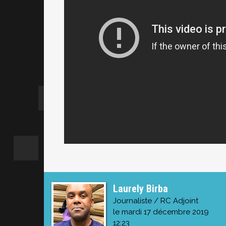
Laurely Birba
Journaliste / RC Adjoint
le mardi 17 décembre 2019
12:23