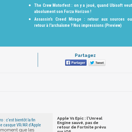
The Crew Motorfest : on y a joué, quand Ubisoft veut
absolument son Forza Horizon !
Assassin’s Creed Mirage : retour aux sources ou
retour à l'archaïsme ? Nos impressions (Preview)
Partagez
Apple Vs Epic : l'Unreal
 : c'est bientôt la fin
Engine sauvé, pas de
r le casque VR/AR d'Apple
retour de Fortnite prévu
n moment que les
sur iOS