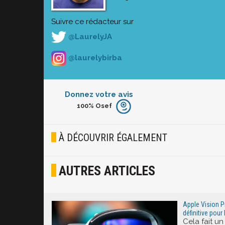
Suivre ce rédacteur sur
@LaurelyJA
@laurelybirba
Donnez votre avis
100%
Osef
Furieux
Blasé
À DÉCOUVRIR ÉGALEMENT
Osef
AUTRES ARTICLES
Joyeux
Excité
Apple Vision Pro
définitive pou
Cela fait u