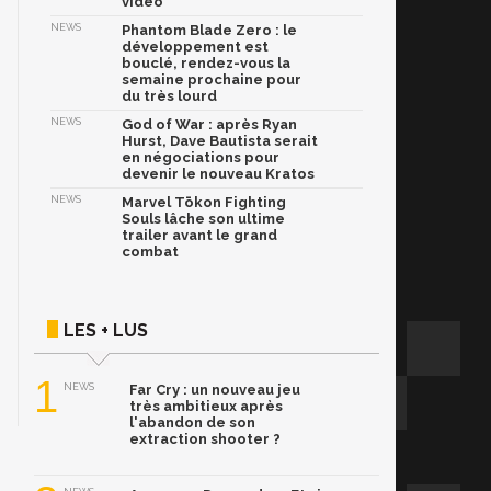
vidéo
NEWS
Phantom Blade Zero : le
développement est
bouclé, rendez-vous la
semaine prochaine pour
du très lourd
NEWS
God of War : après Ryan
Hurst, Dave Bautista serait
en négociations pour
devenir le nouveau Kratos
NEWS
Marvel Tōkon Fighting
Souls lâche son ultime
trailer avant le grand
combat
LES + LUS
1
NEWS
Far Cry : un nouveau jeu
très ambitieux après
l'abandon de son
extraction shooter ?