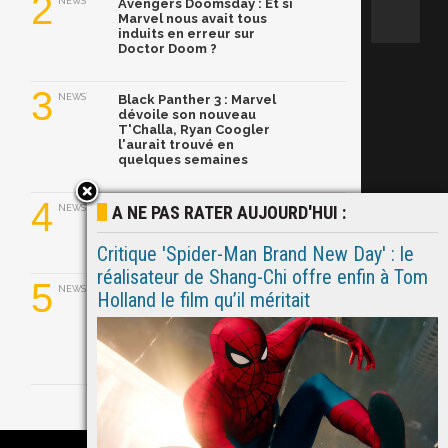
2
NEWS
Avengers Doomsday : Et si
Marvel nous avait tous
induits en erreur sur
Doctor Doom ?
3
NEWS
Black Panther 3 : Marvel
dévoile son nouveau
T'Challa, Ryan Coogler
l'aurait trouvé en
quelques semaines
4
A NE PAS RATER AUJOURD'HUI :
NEWS
Ghost Rider dans le MCU :
Ryan Gosling prend le
relais de Nicolas Cage
Critique 'Spider-Man Brand New Day' : le
réalisateur de Shang-Chi offre enfin à Tom
5
NEWS
007 First Light : la
Holland le film qu’il méritait
première grosse mise à
jour est là, James Bond
reprend du service