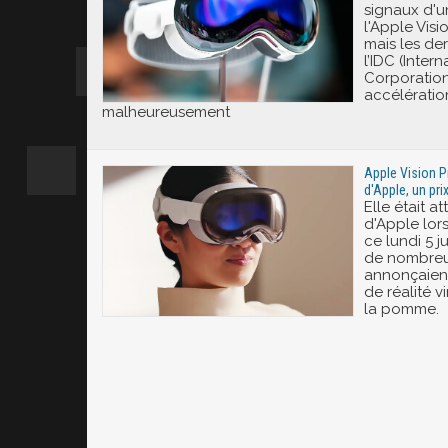
signaux d'u
l'Apple Visi
mais les de
l’IDC (Inter
Corporation
accélératio
malheureusement
Apple Vision P
d'Apple, un pri
Elle était 
d'Apple lo
ce lundi 5 j
de nombreu
annonçaient
de réalité v
la pomme.