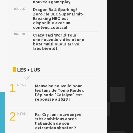
nouveau gameplay
TRAILER
Dragon Ball: Sparking!
Zero : le DLC Super Limit-
Breaking NEO est
disponible avec un
contenu colossal
TRAILER
Crazy Taxi World Tour :
une nouvelle vidéo et une
bêta multijoueur arrive
très bientôt
LES + LUS
1
NEWS
Mauvaise nouvelle pour
les fans de Tomb Raider,
l'épisode "Catalyst" est
repoussé à 2028 !
2
NEWS
Far Cry : un nouveau jeu
très ambitieux après
l'abandon de son
extraction shooter ?