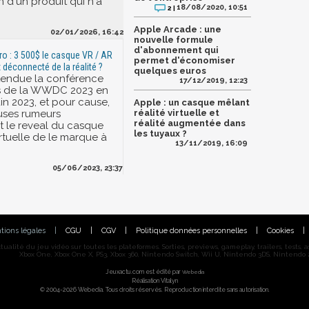
n d'un produit qui n'a
18/08/2020, 10:51
2 |
Apple Arcade : une
02/01/2026, 16:42
nouvelle formule
d'abonnement qui
ro : 3 500$ le casque VR / AR
permet d'économiser
x déconnecté de la réalité ?
quelques euros
attendue la conférence
17/12/2019, 12:23
rs de la WWDC 2023 en
uin 2023, et pour cause,
Apple : un casque mêlant
ses rumeurs
réalité virtuelle et
réalité augmentée dans
 le reveal du casque
les tuyaux ?
irtuelle de le marque à
13/11/2019, 16:09
05/06/2023, 23:37
tions légales
|
CGU
|
CGV
|
Politique données personnelles
|
Cookies
|
alité du jeu vidéo sur toutes les plateformes. Sorties, previews, gameplay, trailers, tests, astu
Xbox One, Xbox One X, PS3, Xbox 360, Nintendo Switch, Wii U, Nintendo 3DS, Nintendo 2
Jeuxactu.com est édité par
Webedia
Réalisation Vitalyn
© 2004-2026 Webedia. Tous droits réservés. Reproduction interdite sans autorisation.