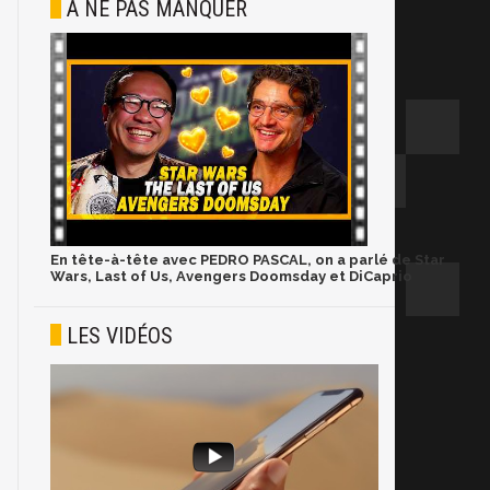
À NE PAS MANQUER
En tête-à-tête avec PEDRO PASCAL, on a parlé de Star
Wars, Last of Us, Avengers Doomsday et DiCaprio
LES VIDÉOS