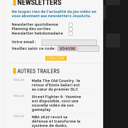
NEWSLETTERS
Ne loupez rien de l'actualité du jeu vidéo en
vous abonnant aux newsletters JeuxActu.
Newsletter quotidienne
Planning des sorties
Newsletter hebdomadaire
Votre email :
Veuillez saisir ce code :
AUTRES TRAILERS
TRAILER
Mafia The Old Country : le
retour d'Ennio Salieri est
au cœur du premier DLC
TRAILER
Street Fighter 6 : Yasmine
est disponible, voici une
nouvelle vidéo de son
gameplay
TRAILER
NBA 2K27 revoit sa
défense et transforme le
système de dunks,