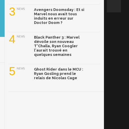
3
NEWS
Avengers Doomsday : Et si
Marvel nous avait tous
induits en erreur sur
Doctor Doom ?
4
NEWS
Black Panther 3 : Marvel
dévoile son nouveau
T'Challa, Ryan Coogler
l'aurait trouvé en
quelques semaines
5
NEWS
Ghost Rider dans le MCU :
Ryan Gosling prend le
relais de Nicolas Cage