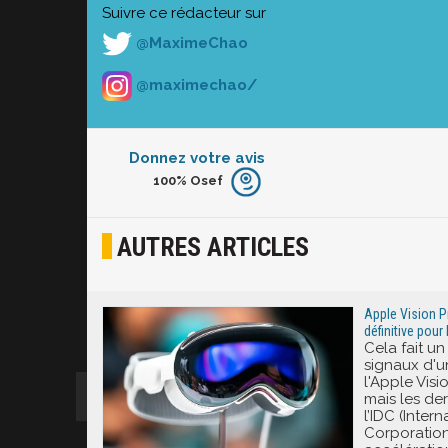
Suivre ce rédacteur sur
@MaximeChao
@maximechao/
Donnez votre avis
100%
Osef
Furieux
Blasé
AUTRES ARTICLES
Osef
Joyeux
Apple Vision Pro
définitive pou
Cela fait u
Excité
signaux d'u
l'Apple Visi
mais les de
l’IDC (Inter
Corporation