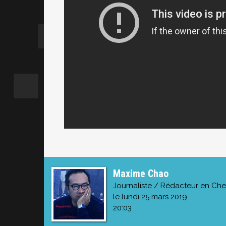
Maxime Chao
Journaliste / Rédacteur en Che
le lundi 25 mars 2019
20:03