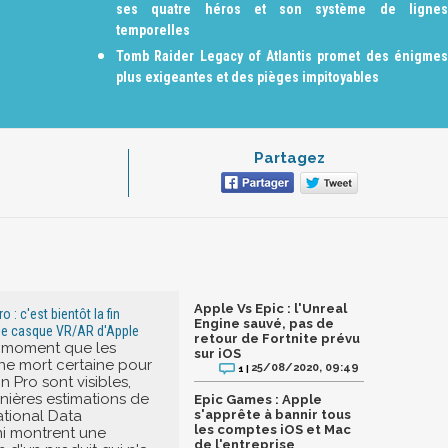
ses quatre héros et son système de lignes
temporelles
Tomb Raider Legacy of Atlantis promet des énigmes
plus exigeantes et des pièges impitoyables
Partagez
Apple Vs Epic : l'Unreal
 : c'est bientôt la fin
Engine sauvé, pas de
r le casque VR/AR d'Apple
retour de Fortnite prévu
n moment que les
sur iOS
ne mort certaine pour
25/08/2020, 09:49
1 |
on Pro sont visibles,
rnières estimations de
Epic Games : Apple
national Data
s'apprête à bannir tous
les comptes iOS et Mac
i montrent une
de l'entreprise