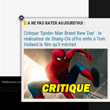
A NE PAS RATER AUJOURD'HUI :
Critique 'Spider-Man Brand New Day' : le
réalisateur de Shang-Chi offre enfin à Tom
Holland le film qu’il méritait
Préférences cookies
|
Contacts
ces et soluces... on vous dit tout ! PC, PS5, PS4, PS4 Pro, Xbox series X,
DS, Stadia, Xbox Game Pass...