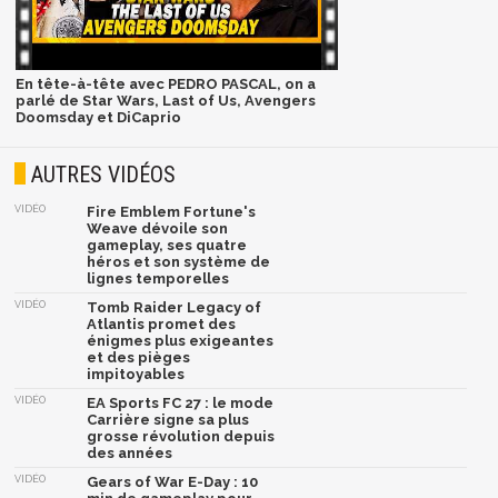
En tête-à-tête avec PEDRO PASCAL, on a
parlé de Star Wars, Last of Us, Avengers
Doomsday et DiCaprio
AUTRES VIDÉOS
VIDÉO
Fire Emblem Fortune's
Weave dévoile son
gameplay, ses quatre
héros et son système de
lignes temporelles
VIDÉO
Tomb Raider Legacy of
Atlantis promet des
énigmes plus exigeantes
et des pièges
impitoyables
VIDÉO
EA Sports FC 27 : le mode
Carrière signe sa plus
grosse révolution depuis
des années
VIDÉO
Gears of War E-Day : 10