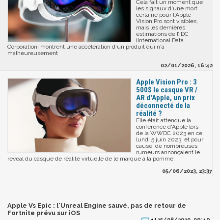
Cela fait un moment que
les signaux d'une mort
certaine pour l'Apple
Vision Pro sont visibles,
mais les dernières
estimations de l’IDC
(International Data
Corporationi montrent une accélération d'un produit qui n'a
malheureusement
02/01/2026, 16:42
Apple Vision Pro : 3
500$ le casque VR /
AR d'Apple, un prix
déconnecté de la
réalité ?
Elle était attendue la
conférence d'Apple lors
de la WWDC 2023 en ce
lundi 5 juin 2023, et pour
cause, de nombreuses
rumeurs annonçaient le
reveal du casque de réalité virtuelle de le marque à la pomme.
05/06/2023, 23:37
Apple Vs Epic : l'Unreal Engine sauvé, pas de retour de
Fortnite prévu sur iOS
25/08/2020, 09:49
1 |