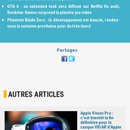
GTA 6 : un extended look sera diffusé sur Netflix fin août,
Rockstar Games surprend la planète jeu vidéo
Phantom Blade Zero : le développement est bouclé, rendez-
vous la semaine prochaine pour du très lourd
Partagez
AUTRES ARTICLES
Apple Vision Pro :
c'est bientôt la fin
définitive pour le
casque VR/AR d'Apple