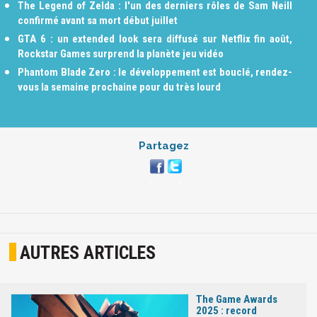
The Legend of Zelda : l'un des derniers rôles de Sam Neill
confirmé avant sa mort début juillet
GTA 6 : un extended look sera diffusé sur Netflix fin août,
Rockstar Games surprend la planète jeu vidéo
Phantom Blade Zero : le développement est bouclé, rendez-
vous la semaine prochaine pour du très lourd
Partagez
AUTRES ARTICLES
The Game Awards
2025 : record