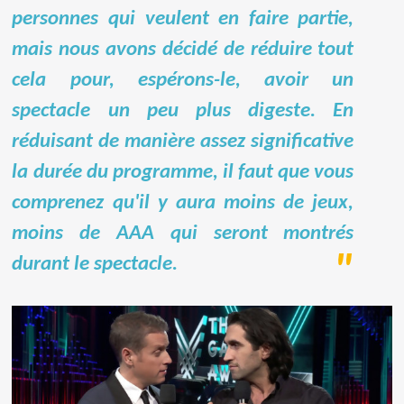
personnes qui veulent en faire partie,
mais nous avons décidé de réduire tout
cela pour, espérons-le, avoir un
spectacle un peu plus digeste. En
réduisant de manière assez significative
la durée du programme, il faut que vous
comprenez qu'il y aura moins de jeux,
moins de AAA qui seront montrés
durant le spectacle.