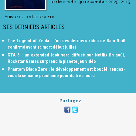
le
dimanche 30 novembre 2025, 21:15
Suivre ce rédacteur sur
SES DERNIERS ARTICLES
The Legend of Zelda : l'un des derniers rôles de Sam Neill
confirmé avant sa mort début juillet
GTA 6 : un extended look sera diffusé sur Netflix fin août,
Rockstar Games surprend la planète jeu vidéo
Phantom Blade Zero : le développement est bouclé, rendez-
vous la semaine prochaine pour du très lourd
Partagez