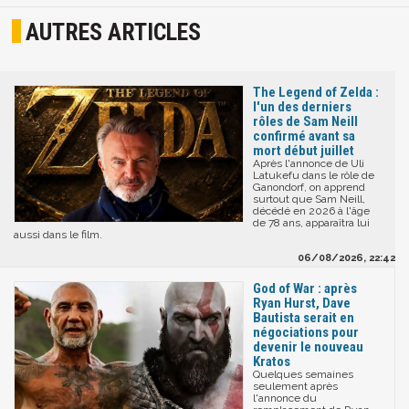
AUTRES ARTICLES
The Legend of Zelda :
l'un des derniers
rôles de Sam Neill
confirmé avant sa
mort début juillet
Après l'annonce de Uli
Latukefu dans le rôle de
Ganondorf, on apprend
surtout que Sam Neill,
décédé en 2026 à l'âge
de 78 ans, apparaîtra lui
aussi dans le film.
06/08/2026, 22:42
God of War : après
Ryan Hurst, Dave
Bautista serait en
négociations pour
devenir le nouveau
Kratos
Quelques semaines
seulement après
l'annonce du