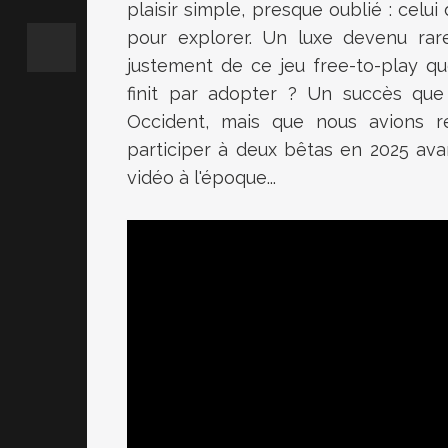
plaisir simple, presque oublié : celu
pour explorer. Un luxe devenu rare
justement de ce jeu free-to-play q
finit par adopter ? Un succès que
Occident, mais que nous avions r
participer à deux bêtas en 2025 avan
vidéo à l'époque...