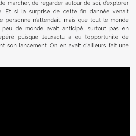
i de marcher, de regarder autour de soi, d’explorer
. Et si la surprise de cette fin d’année venait
ue personne n’attendait, mais que tout le monde
 peu de monde avait anticipé, surtout pas en
epéré puisque Jeuxactu a eu l'opportunité de
t son lancement. On en avait d'ailleurs fait une