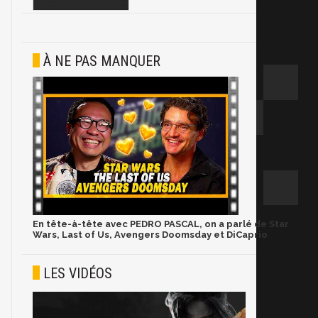
À NE PAS MANQUER
En tête-à-tête avec PEDRO PASCAL, on a parlé de Star
Wars, Last of Us, Avengers Doomsday et DiCaprio
LES VIDÉOS