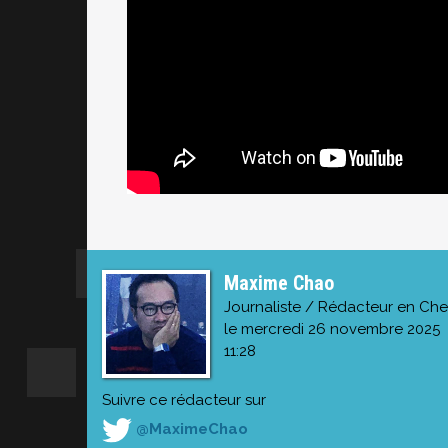
Maxime Chao
Journaliste / Rédacteur en Che
le mercredi 26 novembre 2025
11:28
Suivre ce rédacteur sur
@MaximeChao