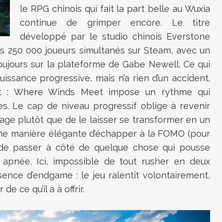
le RPG chinois qui fait la part belle au Wuxia
continue de grimper encore. Le titre
développé par le studio chinois Everstone
des 250 000 joueurs simultanés sur Steam, avec un
, toujours sur la plateforme de Gabe Newell. Ce qui
issance progressive, mais n’a rien d’un accident.
ent : Where Winds Meet impose un rythme qui
s. Le cap de niveau progressif oblige à revenir
yage plutôt que de le laisser se transformer en un
une manière élégante d’échapper à la FOMO (pour
ur de passer à côté de quelque chose
qui pousse
apnée. Ici, impossible de tout rusher en deux
sence d’endgame : le jeu ralentit volontairement,
e ce qu’il a à offrir.