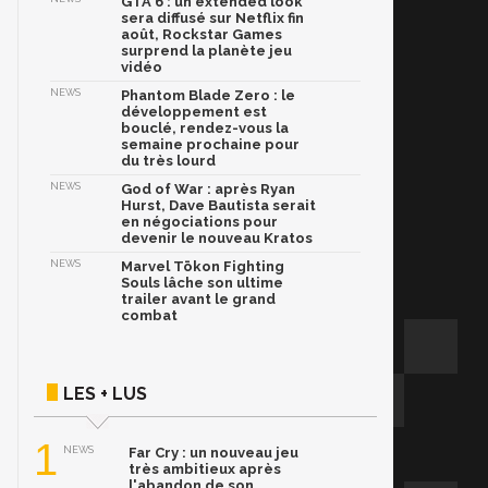
GTA 6 : un extended look
sera diffusé sur Netflix fin
août, Rockstar Games
surprend la planète jeu
vidéo
NEWS
Phantom Blade Zero : le
développement est
bouclé, rendez-vous la
semaine prochaine pour
du très lourd
NEWS
God of War : après Ryan
Hurst, Dave Bautista serait
en négociations pour
devenir le nouveau Kratos
NEWS
Marvel Tōkon Fighting
Souls lâche son ultime
trailer avant le grand
combat
LES + LUS
1
NEWS
Far Cry : un nouveau jeu
très ambitieux après
l'abandon de son