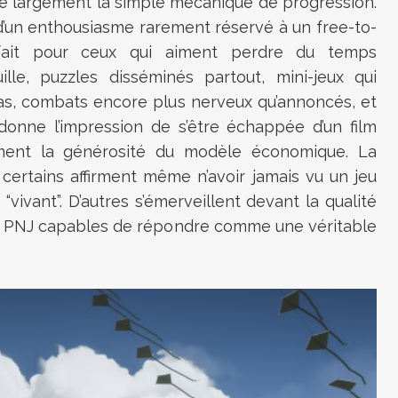
passe largement la simple mécanique de progression.
d’un enthousiasme rarement réservé à un free-to-
ait pour ceux qui aiment perdre du temps
ille, puzzles disséminés partout, mini-jeux qui
as, combats encore plus nerveux qu’annoncés, et
 donne l’impression de s’être échappée d’un film
ment la générosité du modèle économique. La
 certains affirment même n’avoir jamais vu un jeu
 “vivant”. D’autres s’émerveillent devant la qualité
 de PNJ capables de répondre comme une véritable