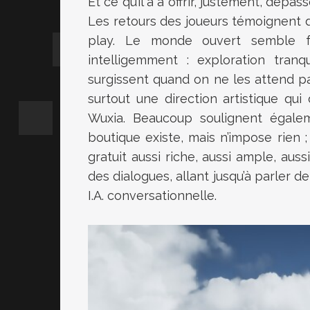
Et ce qu’il a à offrir, justement, dé
Les retours des joueurs témoignent 
play. Le monde ouvert semble f
intelligemment : exploration tranqu
surgissent quand on ne les attend p
surtout une direction artistique qui
Wuxia. Beaucoup soulignent égale
boutique existe, mais n’impose rien ;
gratuit aussi riche, aussi ample, aussi
des dialogues, allant jusqu’à parler
I.A. conversationnelle.