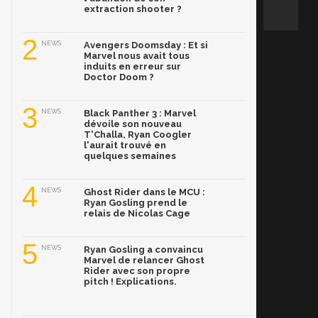
extraction shooter ?
2
NEWS
Avengers Doomsday : Et si
Marvel nous avait tous
induits en erreur sur
Doctor Doom ?
3
NEWS
Black Panther 3 : Marvel
dévoile son nouveau
T'Challa, Ryan Coogler
l'aurait trouvé en
quelques semaines
4
NEWS
Ghost Rider dans le MCU :
Ryan Gosling prend le
relais de Nicolas Cage
5
NEWS
Ryan Gosling a convaincu
Marvel de relancer Ghost
Rider avec son propre
pitch ! Explications.