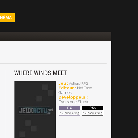
INÉMA
WHERE WINDS MEET
Jeu :
Action/RPG
Editeur :
NetEase
Games
Développeur :
Everstone Studio
14 Nov 2025
14 Nov 2025