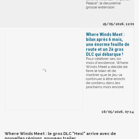
Palace", la deuxième
grosse extension.
25/05/2026, 12:01
Where Winds Meet :
bilan après 6 mois,
une énorme feuille de
route et un 2è gros
DLC qui débarque !
Pour célébrer ses six
mois d'existence, Where
Winds Meet a décidé de
faire le bilan et de
montrer que le jeu va
continuer à être enrichi
de contenu dans les
prochains mois encore.
18/05/2026, 07:14
Where Winds Meet : le gros DLC "Hexi" arrive avec de
nouvelles régions, nouveau trailer