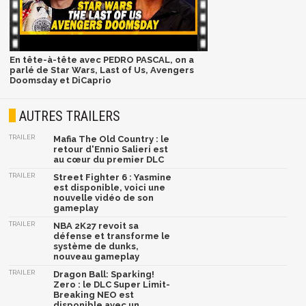
En tête-à-tête avec PEDRO PASCAL, on a
parlé de Star Wars, Last of Us, Avengers
Doomsday et DiCaprio
AUTRES TRAILERS
TRAILER
Mafia The Old Country : le
retour d'Ennio Salieri est
au cœur du premier DLC
TRAILER
Street Fighter 6 : Yasmine
est disponible, voici une
nouvelle vidéo de son
gameplay
TRAILER
NBA 2K27 revoit sa
défense et transforme le
système de dunks,
nouveau gameplay
TRAILER
Dragon Ball: Sparking!
Zero : le DLC Super Limit-
Breaking NEO est
disponible avec un