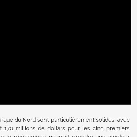
que du Nord sont particulièrement solides, avec
t 170 millions de dollars pour les cinq premiers
 que le phénomène pourrait prendre une ampleur