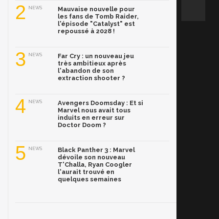
2
NEWS
Mauvaise nouvelle pour
les fans de Tomb Raider,
l'épisode "Catalyst" est
repoussé à 2028 !
3
NEWS
Far Cry : un nouveau jeu
très ambitieux après
l'abandon de son
extraction shooter ?
4
NEWS
Avengers Doomsday : Et si
Marvel nous avait tous
induits en erreur sur
Doctor Doom ?
5
NEWS
Black Panther 3 : Marvel
dévoile son nouveau
T'Challa, Ryan Coogler
l'aurait trouvé en
quelques semaines