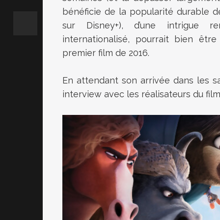
bénéficie de la popularité durable d
sur Disney+), d’une intrigue 
internationalisé, pourrait bien êt
premier film de 2016.
En attendant son arrivée dans les s
interview avec les réalisateurs du film