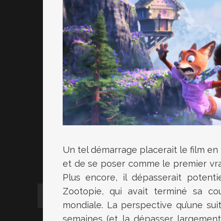
Un tel démarrage placerait le film en
et de se poser comme le premier vr
Plus encore, il dépasserait potent
Zootopie, qui avait terminé sa cou
mondiale. La perspective qu’une sui
semaines (et la dépasser largement