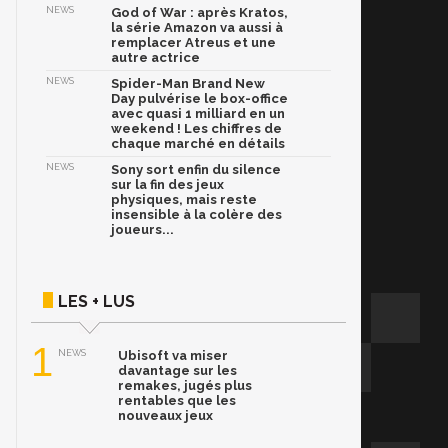
NEWS
God of War : après Kratos,
la série Amazon va aussi à
remplacer Atreus et une
autre actrice
NEWS
Spider-Man Brand New
Day pulvérise le box-office
avec quasi 1 milliard en un
weekend ! Les chiffres de
chaque marché en détails
NEWS
Sony sort enfin du silence
sur la fin des jeux
physiques, mais reste
insensible à la colère des
joueurs...
LES + LUS
1
NEWS
Ubisoft va miser
davantage sur les
remakes, jugés plus
rentables que les
nouveaux jeux