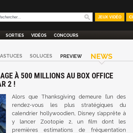
JEUX VIDÉO
C
SORTIES
VIDÉOS
CONCOURS
NEWS
ASTUCES
SOLUCES
PREVIEW
AGE À 500 MILLIONS AU BOX OFFICE
R 2 !
Alors que Thanksgiving demeure l’un des
rendez-vous les plus stratégiques du
calendrier hollywoodien, Disney s’apprête à
y lancer Zootopie 2, un film dont les
premières estimations de fréquentation