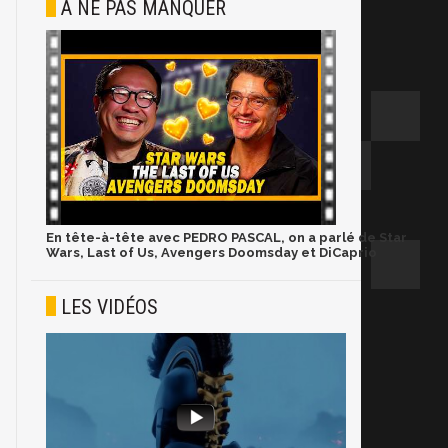
À NE PAS MANQUER
En tête-à-tête avec PEDRO PASCAL, on a parlé de Star
Wars, Last of Us, Avengers Doomsday et DiCaprio
LES VIDÉOS