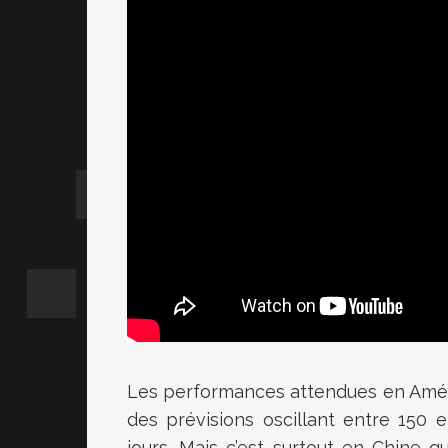
Les performances attendues en Améri
des prévisions oscillant entre 150 e
jours. Mais c’est surtout en Chine