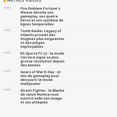
VIDÉO
Fire Emblem Fortune's
Weave dévoile son
gameplay, ses quatre
héros et son système de
lignes temporelles
VIDÉO
Tomb Raider Legacy of
Atlantis promet des
énigmes plus exigeantes
et des pièges
impitoyables
VIDÉO
EA Sports FC 27 : le mode
Carrière signe sa plus
grosse révolution depuis
des années
VIDÉO
Gears of War E-Day : 10
min de gameplay pour
découvrir le mode
multijoueur
VIDÉO
Street Fighter : le Blanka
de Jason Momoa nous
montre enfin son visage,
et ses attaques