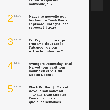
rentables que les
nouveaux jeux
2
NEWS
Mauvaise nouvelle pour
les fans de Tomb Raider,
l'épisode "Catalyst" est
repoussé à 2028 !
3
NEWS
Far Cry : un nouveau jeu
très ambitieux après
l'abandon de son
extraction shooter ?
4
NEWS
Avengers Doomsday : Et si
Marvel nous avait tous
induits en erreur sur
Doctor Doom ?
5
NEWS
Black Panther 3 : Marvel
dévoile son nouveau
T'Challa, Ryan Coogler
l'aurait trouvé en
quelques semaines