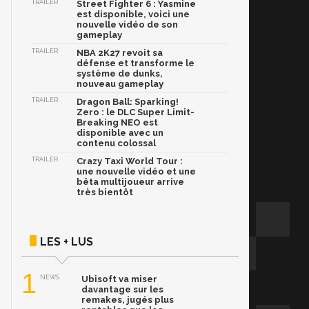
TRAILER
Street Fighter 6 : Yasmine
est disponible, voici une
nouvelle vidéo de son
gameplay
TRAILER
NBA 2K27 revoit sa
défense et transforme le
système de dunks,
nouveau gameplay
TRAILER
Dragon Ball: Sparking!
Zero : le DLC Super Limit-
Breaking NEO est
disponible avec un
contenu colossal
TRAILER
Crazy Taxi World Tour :
une nouvelle vidéo et une
bêta multijoueur arrive
très bientôt
LES + LUS
1
NEWS
Ubisoft va miser
davantage sur les
remakes, jugés plus