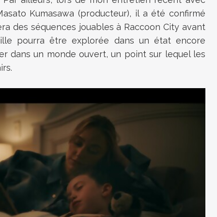
Masato Kumasawa (producteur), il a été confirmé
era des séquences jouables à Raccoon City avant
ille pourra être explorée dans un état encore
er dans un monde ouvert, un point sur lequel les
rs.