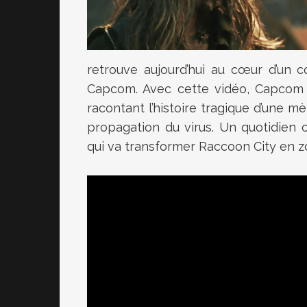
retrouve aujourd’hui au cœur d’un c
Capcom. Avec cette vidéo, Capcom 
racontant l’histoire tragique d’une mè
propagation du virus. Un quotidien 
qui va transformer Raccoon City en zo