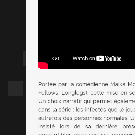
Portée par la comédienne Maika Mon
Follows, Longlegs), cette mise en s
Un choix narratif qui permet égalem
dans la série : les infectés que le j
autrefois des personnes normales. U
insisté lors de sa dernière prés
perceptibles chez certains ennemis.