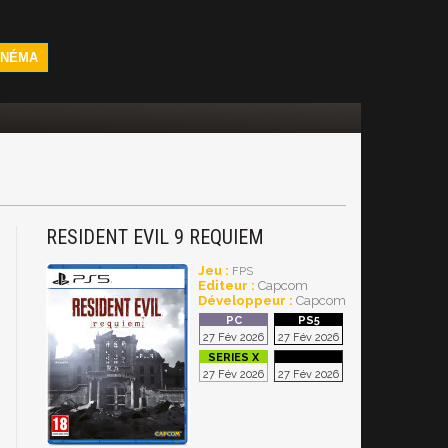
INÉMA
RESIDENT EVIL 9 REQUIEM
Jeu :
FPS
Editeur :
Capcom
Développeur :
Capcom
27 Fév 2026
27 Fév 2026
27 Fév 2026
27 Fév 2026