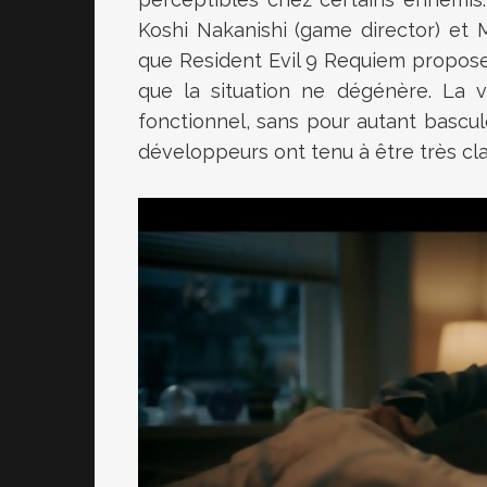
Koshi Nakanishi (game director) et 
que Resident Evil 9 Requiem propos
que la situation ne dégénère. La v
fonctionnel, sans pour autant bascul
développeurs ont tenu à être très clai