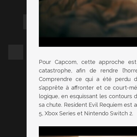
Pour Capcom, cette approche est e
catastrophe, afin de rendre l’horr
Comprendre ce qui a été perdu d
s’apprête à affronter et ce court-mé
logique, en esquissant les contours 
sa chute. Resident Evil Requiem est a
5, Xbox Series et Nintendo Switch 2.