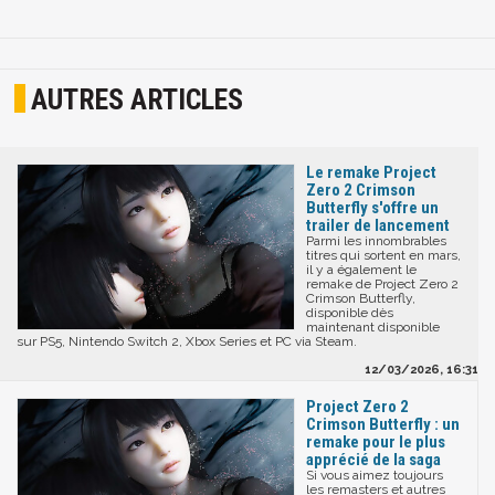
AUTRES ARTICLES
Le remake Project
Zero 2 Crimson
Butterfly s'offre un
trailer de lancement
Parmi les innombrables
titres qui sortent en mars,
il y a également le
remake de Project Zero 2
Crimson Butterfly,
disponible dès
maintenant disponible
sur PS5, Nintendo Switch 2, Xbox Series et PC via Steam.
12/03/2026, 16:31
Project Zero 2
Crimson Butterfly : un
remake pour le plus
apprécié de la saga
Si vous aimez toujours
les remasters et autres