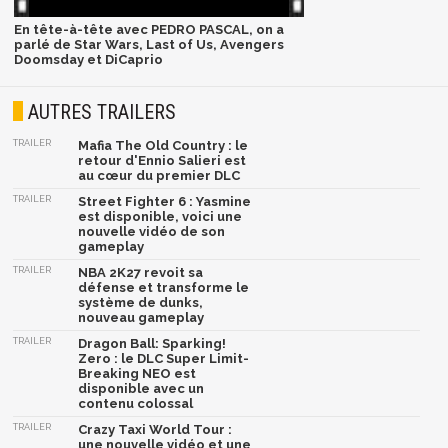
En tête-à-tête avec PEDRO PASCAL, on a
parlé de Star Wars, Last of Us, Avengers
Doomsday et DiCaprio
AUTRES TRAILERS
TRAILER
Mafia The Old Country : le
retour d'Ennio Salieri est
au cœur du premier DLC
TRAILER
Street Fighter 6 : Yasmine
est disponible, voici une
nouvelle vidéo de son
gameplay
TRAILER
NBA 2K27 revoit sa
défense et transforme le
système de dunks,
nouveau gameplay
TRAILER
Dragon Ball: Sparking!
Zero : le DLC Super Limit-
Breaking NEO est
disponible avec un
contenu colossal
TRAILER
Crazy Taxi World Tour :
une nouvelle vidéo et une