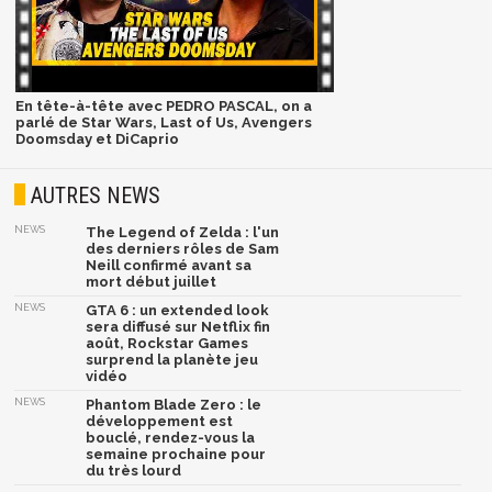
En tête-à-tête avec PEDRO PASCAL, on a
parlé de Star Wars, Last of Us, Avengers
Doomsday et DiCaprio
AUTRES NEWS
NEWS
The Legend of Zelda : l'un
des derniers rôles de Sam
Neill confirmé avant sa
mort début juillet
NEWS
GTA 6 : un extended look
sera diffusé sur Netflix fin
août, Rockstar Games
surprend la planète jeu
vidéo
NEWS
Phantom Blade Zero : le
développement est
bouclé, rendez-vous la
semaine prochaine pour
du très lourd