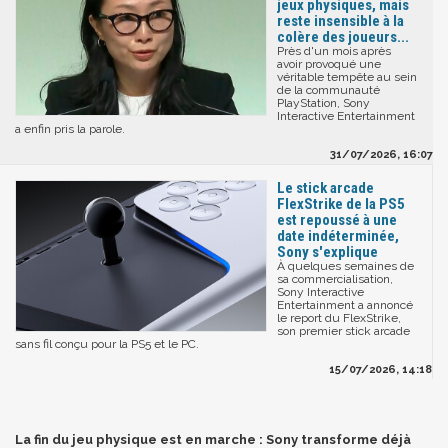
jeux physiques, mais
reste insensible à la
colère des joueurs...
Près d'un mois après
avoir provoqué une
véritable tempête au sein
de la communauté
PlayStation, Sony
Interactive Entertainment
a enfin pris la parole.
31/07/2026, 16:07
Le stick arcade
FlexStrike de la PS5
est repoussé à une
date indéterminée,
Sony s'explique
À quelques semaines de
sa commercialisation,
Sony Interactive
Entertainment a annoncé
le report du FlexStrike,
son premier stick arcade
sans fil conçu pour la PS5 et le PC.
15/07/2026, 14:18
La fin du jeu physique est en marche : Sony transforme déjà