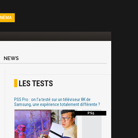
INÉMA
NEWS
LES TESTS
PS5 Pro : on l'a testé sur un téléviseur 8K de
Samsung, une expérience totalement différente ?