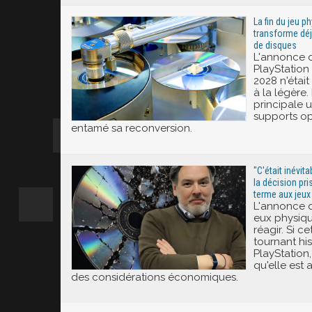
La fin du jeu 
transforme déj
de disques
L'annonce d
PlayStation 
2028 n'était
à la légère.
principale 
supports op
entamé sa reconversion.
"C'était inévit
la décision pr
terme aux jeux
L'annonce d
eux physiqu
réagir. Si c
tournant hi
PlayStation
qu'elle est 
des considérations économiques.