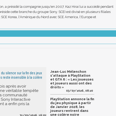
on, a présidé la compagnie jusqu'en 2007. Kaz Hirai lui a succédé pendant
side cette branche du groupe Sony. SCEI est divisé en plusieurs filiales
et SCE Korea, l'Amérique du Nord avec SCE America, l'Europe et
Jean-Luc Mélenchon
 du silence sur la fin des jeux
s'attaque à PlayStation
s reste insensible à la colère
et GTA 6 : « Les joueuses
et joueurs aussi ont des
ois après avoir
droits »
ne véritable tempête
03/07/2026, 08:20
 la communauté
 Sony Interactive
PlayStation annonce la fin
du jeu physique à partir
t a enfin pris la
de Janvier 2028, les
joueurs rentrent dans
une colère noire
31/07/2026, 16:07