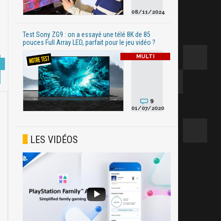
08/11/2024
Test Sony ZG9 : on a essayé une télé 8K de 85
pouces Full Array LED, parfait pour le jeu vidéo ?
9
01/07/2020
LES VIDÉOS