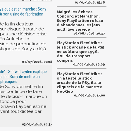
01/07/2026, 15:16
physique est en marche : Sony
Malgré les échecs
à son usine de fabrication
Concord et Marathon,
Sony PlayStation refuse
e la fin des jeux
d'abandonner les jeux
sur disque à partir de
multi live service
 pas une décision prise
26/06/2026, 20:47
 En Autriche, la
PlayStation FlexStrike :
usine de production de
le stick arcade de la PS5
tiques de Sony a déjà
ne coûtera que 199€,
étui de transport
compris
03/07/2026, 21:08
01/06/2026, 19:09
able" : Shawn Layden explique
PlayStation FlexStrike :
ise par Sony de mettre un
on a testé le stick
 physiques
arcade de la PS5, il a le
e Sony de mettre fin
cliquetis de la manette
es continue de faire
NeoGeo
01/06/2026, 17:00
ette décision marque un
storique pour
, Shawn Layden estime
avant tout dictée par
03/07/2026, 16:37