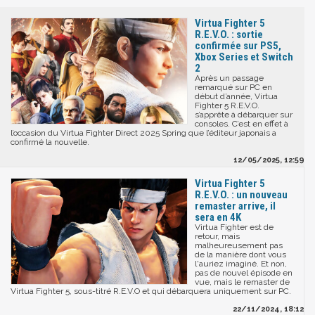
Virtua Fighter 5
R.E.V.O. : sortie
confirmée sur PS5,
Xbox Series et Switch
2
Après un passage
remarqué sur PC en
début d’année, Virtua
Fighter 5 R.E.V.O.
s’apprête à débarquer sur
consoles. C’est en effet à
l’occasion du Virtua Fighter Direct 2025 Spring que l’éditeur japonais a
confirmé la nouvelle.
12/05/2025, 12:59
Virtua Fighter 5
R.E.V.O. : un nouveau
remaster arrive, il
sera en 4K
Virtua Fighter est de
retour, mais
malheureusement pas
de la manière dont vous
l'auriez imaginé. Et non,
pas de nouvel épisode en
vue, mais le remaster de
Virtua Fighter 5, sous-titré R.E.V.O et qui débarquera uniquement sur PC.
22/11/2024, 18:12