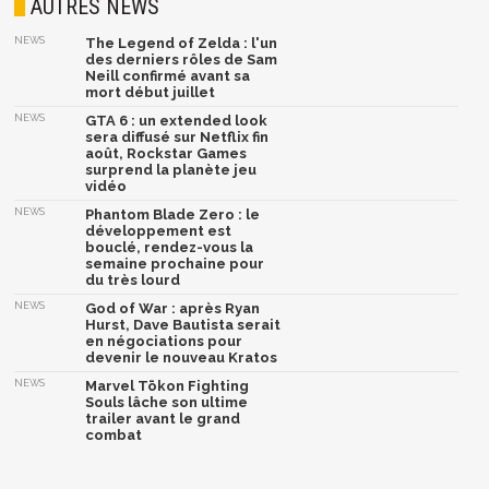
AUTRES NEWS
NEWS
The Legend of Zelda : l'un
des derniers rôles de Sam
Neill confirmé avant sa
mort début juillet
NEWS
GTA 6 : un extended look
sera diffusé sur Netflix fin
août, Rockstar Games
surprend la planète jeu
vidéo
NEWS
Phantom Blade Zero : le
développement est
bouclé, rendez-vous la
semaine prochaine pour
du très lourd
NEWS
God of War : après Ryan
Hurst, Dave Bautista serait
en négociations pour
devenir le nouveau Kratos
NEWS
Marvel Tōkon Fighting
Souls lâche son ultime
trailer avant le grand
combat