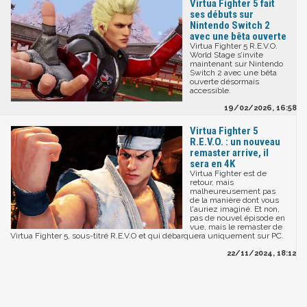
Virtua Fighter 5 fait
ses débuts sur
Nintendo Switch 2
avec une bêta ouverte
Virtua Fighter 5 R.E.V.O.
World Stage s’invite
maintenant sur Nintendo
Switch 2 avec une bêta
ouverte désormais
accessible.
19/02/2026, 16:58
Virtua Fighter 5
R.E.V.O. : un nouveau
remaster arrive, il
sera en 4K
Virtua Fighter est de
retour, mais
malheureusement pas
de la manière dont vous
l'auriez imaginé. Et non,
pas de nouvel épisode en
vue, mais le remaster de
Virtua Fighter 5, sous-titré R.E.V.O et qui débarquera uniquement sur PC.
22/11/2024, 18:12