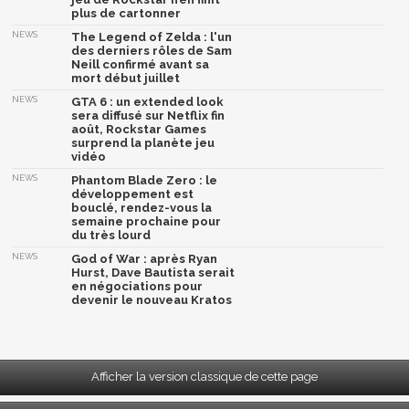
plus de cartonner
NEWS
The Legend of Zelda : l'un
des derniers rôles de Sam
Neill confirmé avant sa
mort début juillet
NEWS
GTA 6 : un extended look
sera diffusé sur Netflix fin
août, Rockstar Games
surprend la planète jeu
vidéo
NEWS
Phantom Blade Zero : le
développement est
bouclé, rendez-vous la
semaine prochaine pour
du très lourd
NEWS
God of War : après Ryan
Hurst, Dave Bautista serait
en négociations pour
devenir le nouveau Kratos
Afficher la version classique de cette page