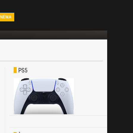
INÉMA
PS5