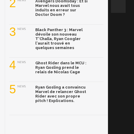
2
NEWS
Avengers Doomsday : Et si
Marvel nous avait tous
induits en erreur sur
Doctor Doom ?
3
NEWS
Black Panther 3 : Marvel
dévoile son nouveau
T'Challa, Ryan Coogler
l'aurait trouvé en
quelques semaines
4
NEWS
Ghost Rider dans le MCU :
Ryan Gosling prend le
relais de Nicolas Cage
5
NEWS
Ryan Gosling a convaincu
Marvel de relancer Ghost
Rider avec son propre
pitch ! Explications.