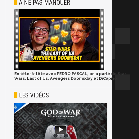
À NE PAS MANQUER
En tête-à-tête avec PEDRO PASCAL, on a parlé de Star
Wars, Last of Us, Avengers Doomsday et DiCaprio
LES VIDÉOS