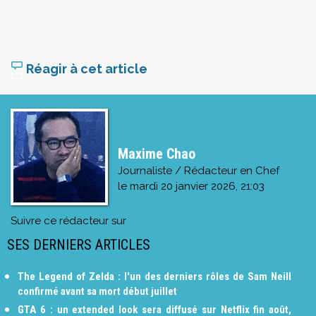
Réagir à cet article
Maxime Chao
Journaliste / Rédacteur en Chef
le
mardi 20 janvier 2026, 21:03
Suivre ce rédacteur sur
SES DERNIERS ARTICLES
The Legend of Zelda : l'un des derniers rôles de Sam Neill
confirmé avant sa mort début juillet
GTA 6 : un extended look sera diffusé sur Netflix fin août,