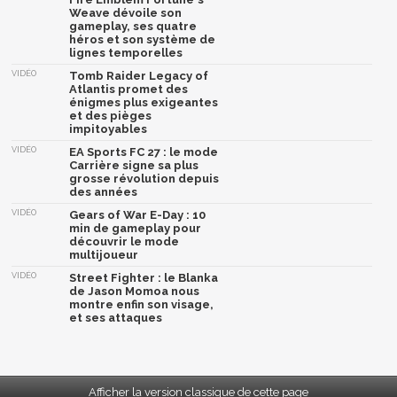
Weave dévoile son
gameplay, ses quatre
héros et son système de
lignes temporelles
VIDÉO
Tomb Raider Legacy of
Atlantis promet des
énigmes plus exigeantes
et des pièges
impitoyables
VIDÉO
EA Sports FC 27 : le mode
Carrière signe sa plus
grosse révolution depuis
des années
VIDÉO
Gears of War E-Day : 10
min de gameplay pour
découvrir le mode
multijoueur
VIDÉO
Street Fighter : le Blanka
de Jason Momoa nous
montre enfin son visage,
et ses attaques
Afficher la version classique de cette page