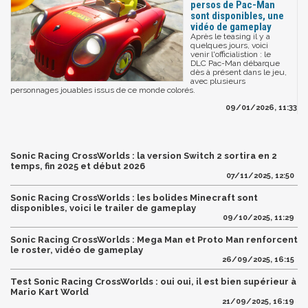
persos de Pac-Man
sont disponibles, une
vidéo de gameplay
Après le teasing il y a
quelques jours, voici
venir l'officialistion : le
DLC Pac-Man débarque
dès à présent dans le jeu,
avec plusieurs
personnages jouables issus de ce monde colorés.
09/01/2026, 11:33
Sonic Racing CrossWorlds : la version Switch 2 sortira en 2
temps, fin 2025 et début 2026
07/11/2025, 12:50
Sonic Racing CrossWorlds : les bolides Minecraft sont
disponibles, voici le trailer de gameplay
09/10/2025, 11:29
Sonic Racing CrossWorlds : Mega Man et Proto Man renforcent
le roster, vidéo de gameplay
26/09/2025, 16:15
Test Sonic Racing CrossWorlds : oui oui, il est bien supérieur à
Mario Kart World
21/09/2025, 16:19