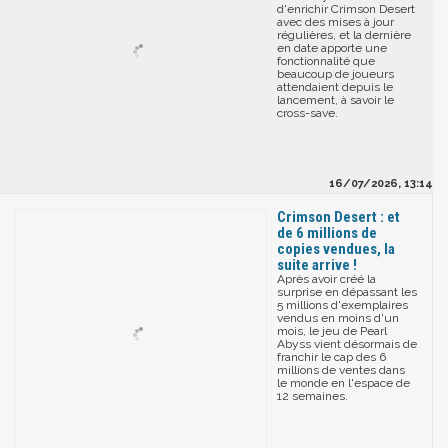
d'enrichir Crimson Desert
avec des mises à jour
régulières, et la dernière
en date apporte une
fonctionnalité que
beaucoup de joueurs
attendaient depuis le
lancement, à savoir le
cross-save.
16/07/2026, 13:14
Crimson Desert : et
de 6 millions de
copies vendues, la
suite arrive !
Après avoir créé la
surprise en dépassant les
5 millions d'exemplaires
vendus en moins d'un
mois, le jeu de Pearl
Abyss vient désormais de
franchir le cap des 6
millions de ventes dans
le monde en l'espace de
12 semaines.