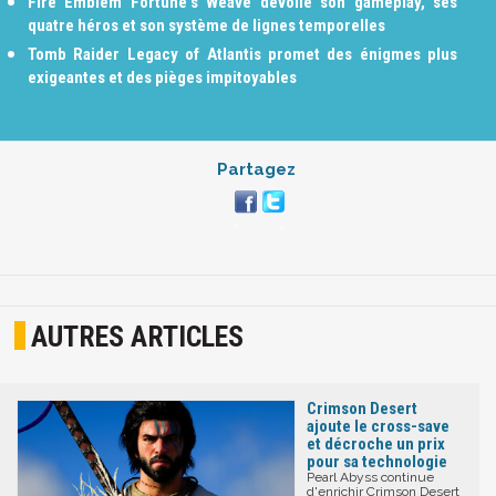
Fire Emblem Fortune's Weave dévoile son gameplay, ses
quatre héros et son système de lignes temporelles
Tomb Raider Legacy of Atlantis promet des énigmes plus
exigeantes et des pièges impitoyables
Partagez
AUTRES ARTICLES
Crimson Desert
ajoute le cross-save
et décroche un prix
pour sa technologie
Pearl Abyss continue
d'enrichir Crimson Desert