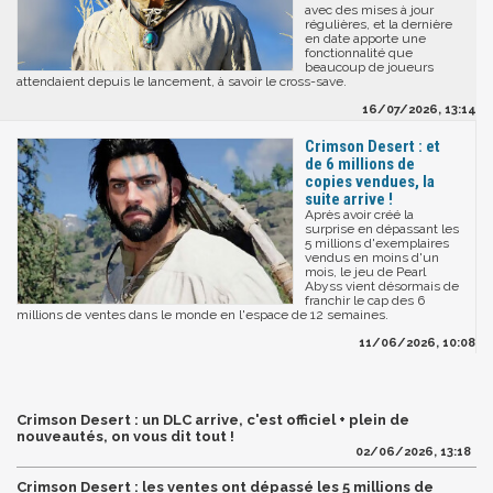
avec des mises à jour
régulières, et la dernière
en date apporte une
fonctionnalité que
beaucoup de joueurs
attendaient depuis le lancement, à savoir le cross-save.
16/07/2026, 13:14
Crimson Desert : et
de 6 millions de
copies vendues, la
suite arrive !
Après avoir créé la
surprise en dépassant les
5 millions d'exemplaires
vendus en moins d'un
mois, le jeu de Pearl
Abyss vient désormais de
franchir le cap des 6
millions de ventes dans le monde en l'espace de 12 semaines.
11/06/2026, 10:08
Crimson Desert : un DLC arrive, c'est officiel + plein de
nouveautés, on vous dit tout !
02/06/2026, 13:18
Crimson Desert : les ventes ont dépassé les 5 millions de