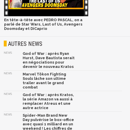
En tête-à-tête avec PEDRO PASCAL, on a
parlé de Star Wars, Last of Us, Avengers
Doomsday et DiCaprio
AUTRES NEWS
NEWS
God of War : après Ryan
Hurst, Dave Bautista serait
en négociations pour
devenir le nouveau Kratos
NEWS
Marvel Tōkon Fighting
Souls lâche son ultime
trailer avant le grand
combat
NEWS
God of War : après Kratos,
la série Amazon va aussi à
remplacer Atreus et une
autre actrice
NEWS
Spider-Man Brand New
Day pulvérise le box-office
avec quasi 1 milliard en un
weekend ! Les chiffres de