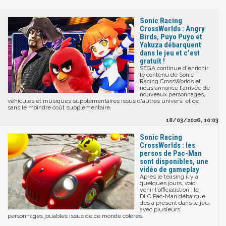
Sonic Racing
CrossWorlds : Angry
Birds, Puyo Puyo et
Yakuza débarquent
dans le jeu et c'est
gratuit !
SEGA continue d'enrichir
le contenu de Sonic
Racing CrossWorlds et
nous annonce l'arrivée de
nouveaux personnages,
véhicules et musiques supplémentaires issus d'autres univers, et ce
sans le moindre coût supplémentaire.
18/03/2026, 10:03
Sonic Racing
CrossWorlds : les
persos de Pac-Man
sont disponibles, une
vidéo de gameplay
Après le teasing il y a
quelques jours, voici
venir l'officialistion : le
DLC Pac-Man débarque
dès à présent dans le jeu,
avec plusieurs
personnages jouables issus de ce monde colorés.