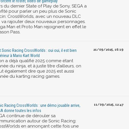
forcent le roster, vidéo de gameplay
rs du dernier State of Play de Sony, SEGA a
ofité pour parler un peu plus de Sonic
cin: CrossWorlds, avec un nouveau DLC
i va rajouter deux nouveaux personnages.
ga Man et Proto Man rejoignent en effet le
ason Pass.
21/09/2025, 16:19
t Sonic Racing CrossWorlds : oui oui, il est bien
érieur à Mario Kart World
 on a déjà qualifié 2025 comme étant
nnée du ninja, et à juste titre d’ailleurs, on
ut également dire que 2025 est aussi
année du karting racing games.
11/09/2025, 12:47
ic Racing CrossWorlds : une démo jouable arrive,
A donne toutes les infos
GA continue de dérouler sa
mmunication autour de Sonic Racing:
ossWorlds en annonçant cette fois une