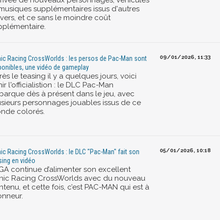
arrivée de nouveaux personnages, véhicules
 musiques supplémentaires issus d'autres
ivers, et ce sans le moindre coût
pplémentaire.
09/01/2026, 11:33
ic Racing CrossWorlds : les persos de Pac-Man sont
ponibles, une vidéo de gameplay
ès le teasing il y a quelques jours, voici
ir l'officialistion : le DLC Pac-Man
barque dès à présent dans le jeu, avec
usieurs personnages jouables issus de ce
nde colorés.
05/01/2026, 10:18
ic Racing CrossWorlds : le DLC "Pac-Man" fait son
sing en vidéo
GA continue d’alimenter son excellent
nic Racing CrossWorlds avec du nouveau
tenu, et cette fois, c’est PAC-MAN qui est à
onneur.