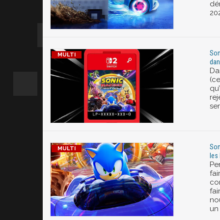
dé
20
Son
dan
Da
(c
qu
rej
se
Son
les
Pe
fai
co
fa
no
un 