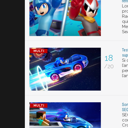
ren
Lo
pr
Ra
qu
Me
Se
Tes
sup
18
Si
/20
l’a
pe
l’
Son
SEG
SE
co
Cr