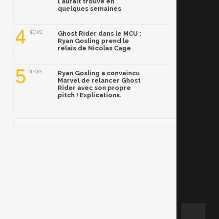
l'aurait trouvé en
quelques semaines
4
NEWS
Ghost Rider dans le MCU :
Ryan Gosling prend le
relais de Nicolas Cage
5
NEWS
Ryan Gosling a convaincu
Marvel de relancer Ghost
Rider avec son propre
pitch ! Explications.