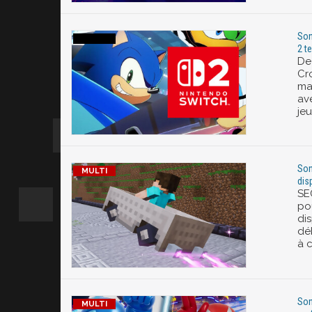
Son
2 t
De
Cro
ma
ave
je
Son
dis
SE
po
dis
dé
à 
Son