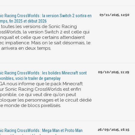
07/11/2025, 12:50
ic Racing CrossWorlds : la version Switch 2 sortira en
emps, fin 2025 et début 2026
 toutes les versions de Sonic Racing
ssWorlds, la version Switch 2 est celle qui
nquait et celle que certains attendaient
c impatience. Mais on le sait désormais, le
u arrivera en deux temps.
09/10/2025, 11:29
ic Racing CrossWorlds : les bolides Minecraft sont
ponibles, voici le trailer de gameplay
GA nous informe que le pack Minecraft
ur Sonic Racing CrossWorlds est enfin
ponible, ce qui veut dire qu'on peut
bloquer les personnages et le circuit dédié
ce monde de blocs pixellisés.
26/09/2025, 16:15
ic Racing CrossWorlds : Mega Man et Proto Man