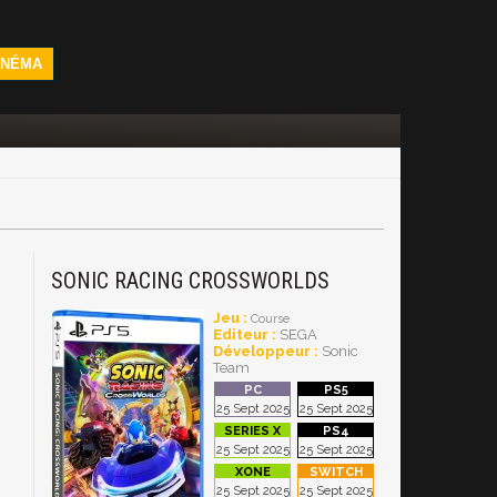
INÉMA
SONIC RACING CROSSWORLDS
Jeu :
Course
Editeur :
SEGA
Développeur :
Sonic
Team
25 Sept 2025
25 Sept 2025
25 Sept 2025
25 Sept 2025
25 Sept 2025
25 Sept 2025