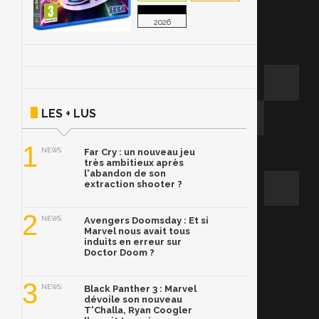
2026
LES + LUS
1
NEWS
Far Cry : un nouveau jeu
très ambitieux après
l'abandon de son
extraction shooter ?
2
NEWS
Avengers Doomsday : Et si
Marvel nous avait tous
induits en erreur sur
Doctor Doom ?
3
NEWS
Black Panther 3 : Marvel
dévoile son nouveau
T'Challa, Ryan Coogler