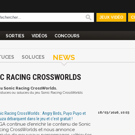
JEUX VIDÉO
C
SORTIES
VIDÉOS
CONCOURS
NEWS
TUCES
SOLUCES
NIC RACING CROSSWORLDS
eu Sonic Racing CrossWorlds.
t astuces ou soluces du jeu Sonic Racing CrossWorlds
18/03/2026, 10:03
ic Racing CrossWorlds : Angry Birds, Puyo Puyo et
uza débarquent dans le jeu et c'est gratuit !
GA continue d'enrichir le contenu de Sonic
cing CrossWorlds et nous annonce