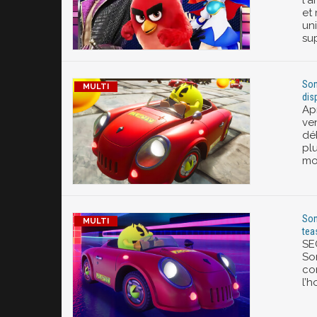
l'
et
un
su
Son
dis
Apr
ven
dé
pl
mo
Son
tea
SE
So
con
l’h