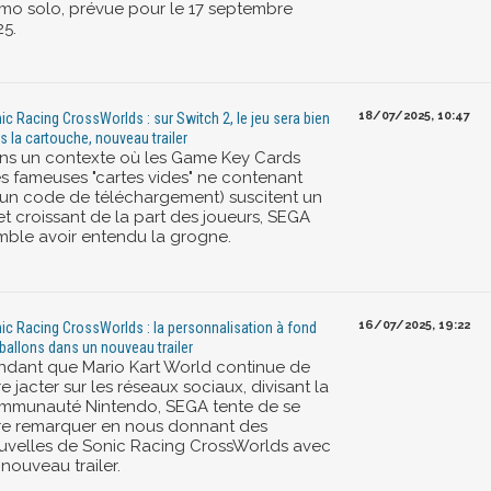
mo solo, prévue pour le 17 septembre
25.
18/07/2025, 10:47
ic Racing CrossWorlds : sur Switch 2, le jeu sera bien
s la cartouche, nouveau trailer
ns un contexte où les Game Key Cards
es fameuses "cartes vides" ne contenant
’un code de téléchargement) suscitent un
et croissant de la part des joueurs, SEGA
mble avoir entendu la grogne.
16/07/2025, 19:22
ic Racing CrossWorlds : la personnalisation à fond
 ballons dans un nouveau trailer
ndant que Mario Kart World continue de
re jacter sur les réseaux sociaux, divisant la
mmunauté Nintendo, SEGA tente de se
ire remarquer en nous donnant des
uvelles de Sonic Racing CrossWorlds avec
nouveau trailer.