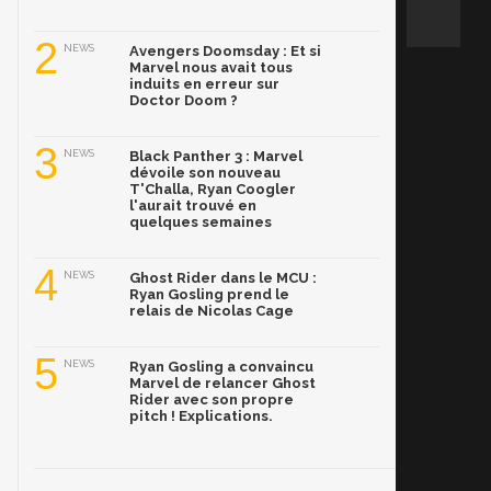
2
NEWS
Avengers Doomsday : Et si
Marvel nous avait tous
induits en erreur sur
Doctor Doom ?
3
NEWS
Black Panther 3 : Marvel
dévoile son nouveau
T'Challa, Ryan Coogler
l'aurait trouvé en
quelques semaines
4
NEWS
Ghost Rider dans le MCU :
Ryan Gosling prend le
relais de Nicolas Cage
5
NEWS
Ryan Gosling a convaincu
Marvel de relancer Ghost
Rider avec son propre
pitch ! Explications.