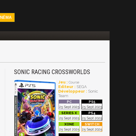
INÉMA
SONIC RACING CROSSWORLDS
Jeu :
Course
Editeur :
SEGA
Développeur :
Sonic
Team
25 Sept 2025
25 Sept 2025
25 Sept 2025
25 Sept 2025
25 Sept 2025
25 Sept 2025