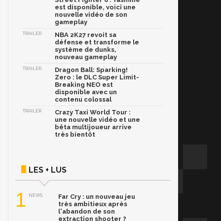
est disponible, voici une
nouvelle vidéo de son
gameplay
TRAILER
NBA 2K27 revoit sa
défense et transforme le
système de dunks,
nouveau gameplay
TRAILER
Dragon Ball: Sparking!
Zero : le DLC Super Limit-
Breaking NEO est
disponible avec un
contenu colossal
TRAILER
Crazy Taxi World Tour :
une nouvelle vidéo et une
bêta multijoueur arrive
très bientôt
LES + LUS
1
NEWS
Far Cry : un nouveau jeu
très ambitieux après
l'abandon de son
extraction shooter ?