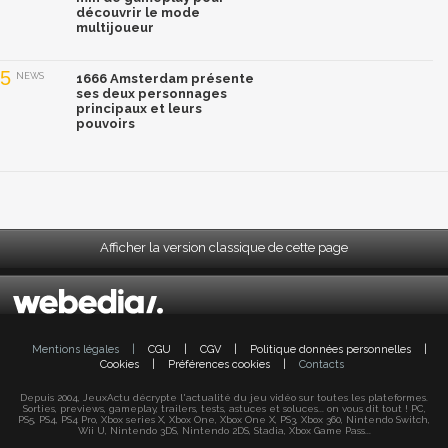
découvrir le mode
multijoueur
5
NEWS
1666 Amsterdam présente
ses deux personnages
principaux et leurs
pouvoirs
Afficher la version classique de cette page
Mentions légales
|
CGU
|
CGV
|
Politique données personnelles
|
Cookies
|
Préférences cookies
|
Contacts
Depuis 2004, JeuxActu décrypte l'actualité du jeu vidéo sur toutes les plateformes.
Sorties, previews, gameplay, trailers, tests, astuces et soluces... on vous dit tout ! PC,
PS5, PS4, PS4 Pro, Xbox series X, Xbox One, Xbox One X, PS3, Xbox 360, Nintendo Switch,
Wii U, Nintendo 3DS, Nintendo 2DS, Stadia, Xbox Game Pass...