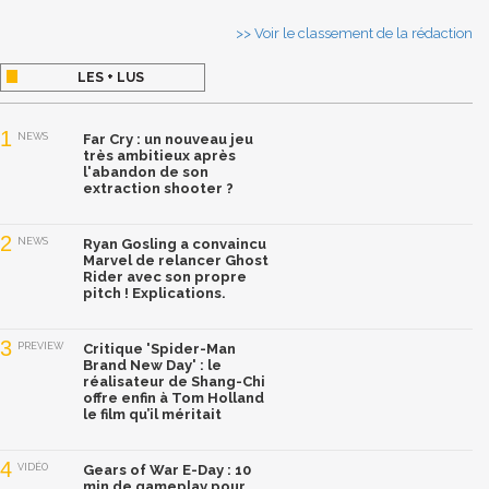
>> Voir le classement de la rédaction
LES + LUS
1
NEWS
Far Cry : un nouveau jeu
très ambitieux après
l'abandon de son
extraction shooter ?
2
NEWS
Ryan Gosling a convaincu
Marvel de relancer Ghost
Rider avec son propre
pitch ! Explications.
3
PREVIEW
Critique 'Spider-Man
Brand New Day' : le
réalisateur de Shang-Chi
offre enfin à Tom Holland
le film qu’il méritait
4
VIDÉO
Gears of War E-Day : 10
min de gameplay pour