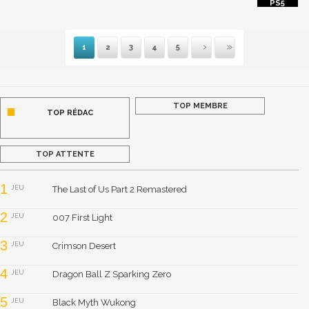
1
2
3
4
5
Suivante
Dernière
TOP MEMBRE
TOP RÉDAC
TOP ATTENTE
1
JEU
The Last of Us Part 2 Remastered
2
JEU
007 First Light
3
JEU
Crimson Desert
4
JEU
Dragon Ball Z Sparking Zero
5
JEU
Black Myth Wukong