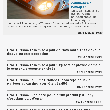
commence à
l'évoquer
On le sait, Sony a fait
du jeu PC son
nouveau cheval de
bataille. Après
Uncharted The Legacy of Thieves Collection et Marvel's Spider-Man
Miles Morales, il semblerait que Gran Turismo 7 arrive aussi sur PC.
28/11/2022, 10:17
Gran Turismo 7 : la mise à jour de Novembre 2022 dévoile
des voitures d'exception
23/11/2022, 15:13
Gran Turismo 7 : la mise à jour 1.25 sera déployée demain,
le contenu présenté en vidéo
19/10/2022, 17:13
Gran Turismo Le Film : Orlando Bloom rejoint David
Harbour au casting, son rôle détaillé
18/09/2022, 17:27
Gran Turismo : une date pour le film produit par Sony,
c'est dans plus d'un an
15/06/2022, 14:19
Gran Turismo 7 : la mise à jour 1.15 est en ligne, une