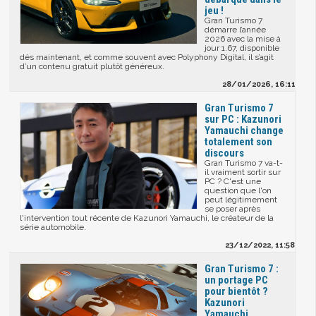
jeu !
Gran Turismo 7
démarre l’année
2026 avec la mise à
jour 1.67, disponible
dès maintenant, et comme souvent avec Polyphony Digital, il s’agit
d’un contenu gratuit plutôt généreux.
28/01/2026, 16:11
Gran Turismo 7
sur PC : Kazunori
Yamauchi change
totalement son
discours
Gran Turismo 7 va-t-
il vraiment sortir sur
PC ? C'est une
question que l'on
peut légitimement
se poser après
l'intervention tout récente de Kazunori Yamauchi, le créateur de la
série automobile.
23/12/2022, 11:58
Gran Turismo 7 :
un portage PC
pour bientôt ?
Kazunori
Yamauchi