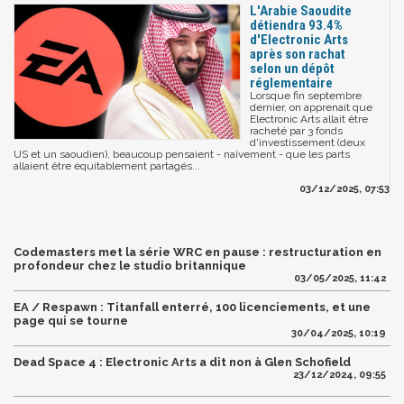
L'Arabie Saoudite
détiendra 93.4%
d'Electronic Arts
après son rachat
selon un dépôt
réglementaire
Lorsque fin septembre
dernier, on apprenait que
Electronic Arts allait être
racheté par 3 fonds
d'investissement (deux
US et un saoudien), beaucoup pensaient - naïvement - que les parts
allaient être équitablement partagés...
03/12/2025, 07:53
Codemasters met la série WRC en pause : restructuration en
profondeur chez le studio britannique
03/05/2025, 11:42
EA / Respawn : Titanfall enterré, 100 licenciements, et une
page qui se tourne
30/04/2025, 10:19
Dead Space 4 : Electronic Arts a dit non à Glen Schofield
23/12/2024, 09:55