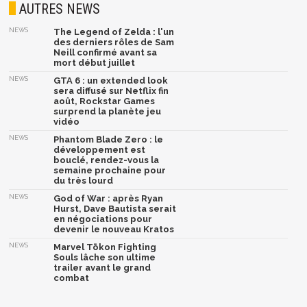
AUTRES NEWS
NEWS
The Legend of Zelda : l'un
des derniers rôles de Sam
Neill confirmé avant sa
mort début juillet
NEWS
GTA 6 : un extended look
sera diffusé sur Netflix fin
août, Rockstar Games
surprend la planète jeu
vidéo
NEWS
Phantom Blade Zero : le
développement est
bouclé, rendez-vous la
semaine prochaine pour
du très lourd
NEWS
God of War : après Ryan
Hurst, Dave Bautista serait
en négociations pour
devenir le nouveau Kratos
NEWS
Marvel Tōkon Fighting
Souls lâche son ultime
trailer avant le grand
combat