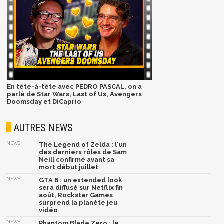
En tête-à-tête avec PEDRO PASCAL, on a
parlé de Star Wars, Last of Us, Avengers
Doomsday et DiCaprio
AUTRES NEWS
NEWS
The Legend of Zelda : l'un
des derniers rôles de Sam
Neill confirmé avant sa
mort début juillet
NEWS
GTA 6 : un extended look
sera diffusé sur Netflix fin
août, Rockstar Games
surprend la planète jeu
vidéo
NEWS
Phantom Blade Zero : le