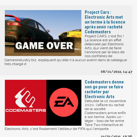
Project Cars :
Electronic Arts met
un terme à la licence
après avoir racheté
Codemasters
Project CARS, c'est fini !
La licence est en effet
délaissée par Electronic
Arts, qui vient de faire
l'annonce par le biais de
nos confrères de
Gamesindustry.biz, expliquant qu'elle n'a aucun avenir dans le catalogue
très chargé d
08/11/2022, 14:47
Codemasters donne
son go pour se faire
racheter par
Electronic Arts
Débutée le 10 novembre
2020, l'affaire du rachat
de la société
Codemasters arrive enfin
à son terme. Après un -
léger - bras de fer entre
Take Two Interactive et
Electronic Arts, c'est finalement l'éditeur de FIFA qui l'emporte.
22/01/2021, 19:36